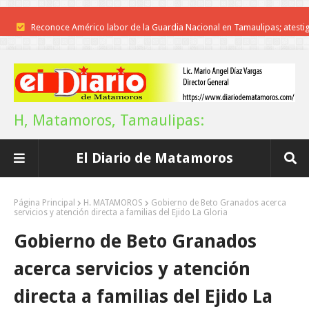
Reconoce Américo labor de la Guardia Nacional en Tamaulipas; atesti
llegada del nuevo coordinador estatal
Brindará Familia UAT un moderno espacio con sentido humano en l
nueva sede del COMASS
H, Matamoros, Tamaulipas:
A Tamaulipas…le llueve sobre mojado
El Diario de Matamoros
Instala Sector Salud Comité Estatal de Calidad en Salud para garantiza
trato digno y humanitario a los pacientes
Página Principal
H. MATAMOROS
Gobierno de Beto Granados acerca
servicios y atención directa a familias del Ejido La Gloria
Inicia el ayuntamiento pavimentación de la calle Miguel Alemán en l
Gobierno de Beto Granados
colonia Carlos Salinas de Gortari
acerca servicios y atención
La UAT, Gobierno del Estado y ganaderos consolidan proyecto “Car
directa a familias del Ejido La