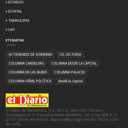
ESTADOS
ESTATAL
TAMAULIPAS
UAT
ETIQUETAS
ACTIVIDADES DE GOBIERNO
CD. VICTORIA
COLUMNA CANDELERO
COLUMNA DESDE LA CAPITAL
COLUMNA EN LAS NUBES
COLUMNA PALACIO
COLUMNA SEÑAL POLÍTICA
desde la capital
El Diario de Matamoros, S.A. de C.V. dirección: Tercera y
Guadalajara # 11 fraccionamiento Moderno. Tel. y Fax 868 8 17
21 07 correo electrónico: diarioma@prodigy.net.mx. Fecha: Junio
de 1975.