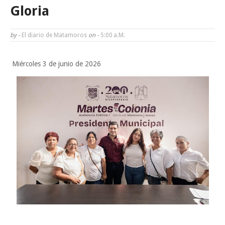
Tam”
Gloria
Martes en Tu Colonia Renovado acerca servicios y atención directa a l
by -
El diario de Matamoros
on -
5:00 A.m.
familias de Matamoros
Miércoles 3 de junio de 2026
La ONU publica Segundo Informe Subnacional de Tamaulipas
Disney reconoce a nivel mundial talento de estudiante de la UAT
Ayuntamiento entrega apoyos del programa "Ruta Segura, Avanzando
la Educación"
Sabado, 8 Agosto