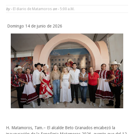
familias de Matamoros
by -
El diario de Matamoros
on -
5:00 A.m.
La ONU publica Segundo Informe Subnacional de Tamaulipas
Domingo 14 de junio de 2026
Disney reconoce a nivel mundial talento de estudiante de la UAT
Ayuntamiento entrega apoyos del programa "Ruta Segura, Avanzando
la Educación"
Reconoce Américo labor de la Guardia Nacional en Tamaulipas; atesti
llegada del nuevo coordinador estatal
Sabado, 8 Agosto
H. Matamoros, Tam.– El alcalde Beto Granados encabezó la