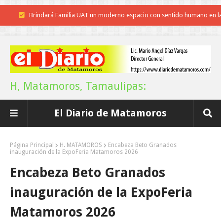
Brindará Familia UAT un moderno espacio con sentido humano en l
nueva sede del COMASS
A Tamaulipas…le llueve sobre mojado
Instala Sector Salud Comité Estatal de Calidad en Salud para garantiza
H, Matamoros, Tamaulipas:
trato digno y humanitario a los pacientes
El Diario de Matamoros
Inicia el ayuntamiento pavimentación de la calle Miguel Alemán en l
colonia Carlos Salinas de Gortari
Página Principal
H. MATAMOROS
Encabeza Beto Granados
inauguración de la ExpoFeria Matamoros 2026
La UAT, Gobierno del Estado y ganaderos consolidan proyecto “Car
Encabeza Beto Granados
Tam”
inauguración de la ExpoFeria
Martes en Tu Colonia Renovado acerca servicios y atención directa a l
Matamoros 2026