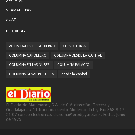
ESTATAL
TAMAULIPAS
UAT
ETIQUETAS
ACTIVIDADES DE GOBIERNO
CD. VICTORIA
COLUMNA CANDELERO
COLUMNA DESDE LA CAPITAL
COLUMNA EN LAS NUBES
COLUMNA PALACIO
COLUMNA SEÑAL POLÍTICA
desde la capital
El Diario de Matamoros, S.A. de C.V. dirección: Tercera y
Guadalajara # 11 fraccionamiento Moderno. Tel. y Fax 868 8 17
21 07 correo electrónico: diarioma@prodigy.net.mx. Fecha: Junio
de 1975.