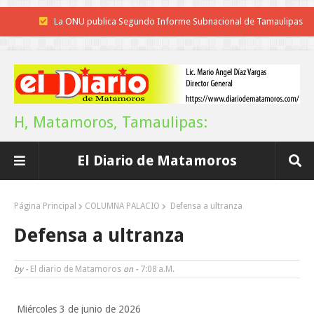
La ONU publica Segundo Informe Subnacional de Tamaulipas
Disney reconoce a nivel mundial talento de estudiante de la UAT
Funcionarios, periodistas y empresarios
Inicia el ayuntamiento pavimentación de la calle Ingenieros en la colo
H, Matamoros, Tamaulipas:
Alberto Carrera Torres
El Diario de Matamoros
Prepara la UAT el arranque del ciclo escolar Otoño 2026
Anuncia Gobierno de Tamaulipas estímulos fiscales para apoyar la
Página Principal
COLUMNA PALACIO
Defensa a ultranza
economía de las familias
Defensa a ultranza
Definirá la Presidenta el futuro de México el 1 de Septiembre.
by -
El diario de Matamoros
on -
7:08 A.m.
Continúa con éxito la Expo Militar
Miércoles 3 de junio de 2026