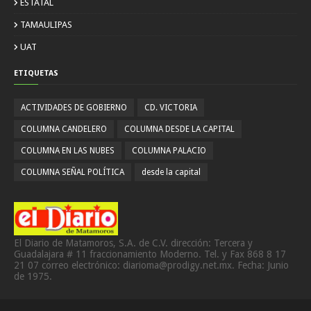
ESTATAL
TAMAULIPAS
UAT
ETIQUETAS
ACTIVIDADES DE GOBIERNO
CD. VICTORIA
COLUMNA CANDELERO
COLUMNA DESDE LA CAPITAL
COLUMNA EN LAS NUBES
COLUMNA PALACIO
COLUMNA SEÑAL POLÍTICA
desde la capital
El Diario de Matamoros, S.A. de C.V. dirección: Tercera y
Guadalajara # 11 fraccionamiento Moderno. Tel. y Fax 868 8 17
21 07 correo electrónico: diarioma@prodigy.net.mx. Fecha: Junio
de 1975.