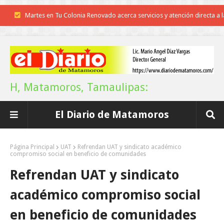
Martes en Tu Colonia Renovado acerca servicios y atención directa a l
La ONU publica Segundo Informe Subnacional de Tamaulipas
familias de Matamoros
Disney reconoce a nivel mundial talento de estudiante de la UAT
Funcionarios, periodistas y empresarios
Inicia el ayuntamiento pavimentación de la calle Ingenieros en la colo
H, Matamoros, Tamaulipas:
Alberto Carrera Torres
El Diario de Matamoros
Prepara la UAT el arranque del ciclo escolar Otoño 2026
Anuncia Gobierno de Tamaulipas estímulos fiscales para apoyar la
Página Principal
UAT
Refrendan UAT y sindicato académico
compromiso social en beneficio de comunidades
economía de las familias
Refrendan UAT y sindicato
Definirá la Presidenta el futuro de México el 1 de Septiembre.
académico compromiso social
Continúa con éxito la Expo Militar
en beneficio de comunidades