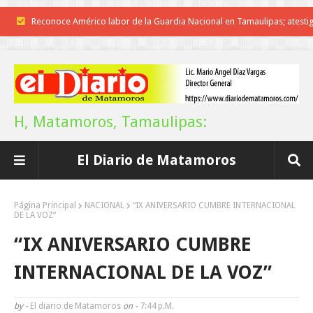
Reconoce Américo labor de la Guardia Nacional en Tamaulipas; atesti
llegada del nuevo coordinador estatal
Brindará Familia UAT un moderno espacio con sentido humano en l
nueva sede del COMASS
H, Matamoros, Tamaulipas:
A Tamaulipas…le llueve sobre mojado
El Diario de Matamoros
Instala Sector Salud Comité Estatal de Calidad en Salud para garantiza
trato digno y humanitario a los pacientes
Página Principal
NACIONAL
“IX ANIVERSARIO CUMBRE INTERNACIONAL
DE LA VOZ”
Inicia el ayuntamiento pavimentación de la calle Miguel Alemán en l
“IX ANIVERSARIO CUMBRE
colonia Carlos Salinas de Gortari
INTERNACIONAL DE LA VOZ”
La UAT, Gobierno del Estado y ganaderos consolidan proyecto “Car
by -
El diario de Matamoros
on -
7:44 P.m.