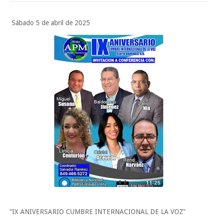
Tam”
Martes en Tu Colonia Renovado acerca servicios y atención directa a l
Sábado 5 de abril de 2025
familias de Matamoros
La ONU publica Segundo Informe Subnacional de Tamaulipas
Disney reconoce a nivel mundial talento de estudiante de la UAT
Ayuntamiento entrega apoyos del programa "Ruta Segura, Avanzando
la Educación"
Domingo, 9 Agosto
“IX ANIVERSARIO CUMBRE INTERNACIONAL DE LA VOZ”