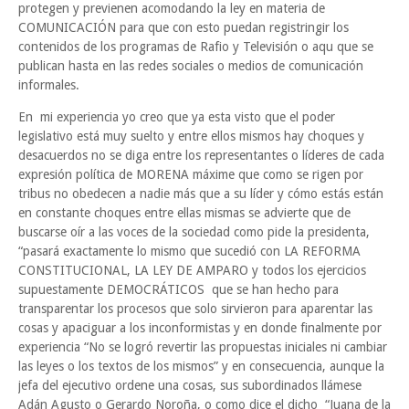
protegen y previenen acomodando la ley en materia de
COMUNICACIÓN para que con esto puedan registringir los
contenidos de los programas de Rafio y Televisión o aqu que se
publican hasta en las redes sociales o medios de comunicación
informales.
En mi experiencia yo creo que ya esta visto que el poder
legislativo está muy suelto y entre ellos mismos hay choques y
desacuerdos no se diga entre los representantes o líderes de cada
expresión política de MORENA máxime que como se rigen por
tribus no obedecen a nadie más que a su líder y cómo estás están
en constante choques entre ellas mismas se advierte que de
buscarse oír a las voces de la sociedad como pide la presidenta,
“pasará exactamente lo mismo que sucedió con LA REFORMA
CONSTITUCIONAL, LA LEY DE AMPARO y todos los ejercicios
supuestamente DEMOCRÁTICOS que se han hecho para
transparentar los procesos que solo sirvieron para aparentar las
cosas y apaciguar a los inconformistas y en donde finalmente por
experiencia “No se logró revertir las propuestas iniciales ni cambiar
las leyes o los textos de los mismos” y en consecuencia, aunque la
jefa del ejecutivo ordene una cosas, sus subordinados llámese
Adán Agusto o Gerardo Noroña, o como dice el dicho “Juana de la