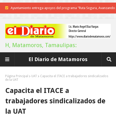
Reconoce Américo labor de la Guardia Nacional en Tamaulipas; atesti
llegada del nuevo coordinador estatal
Brindará Familia UAT un moderno espacio con sentido humano en l
nueva sede del COMASS
H, Matamoros, Tamaulipas:
A Tamaulipas…le llueve sobre mojado
El Diario de Matamoros
Instala Sector Salud Comité Estatal de Calidad en Salud para garantiza
trato digno y humanitario a los pacientes
Página Principal
UAT
Capacita el ITACE a trabajadores sindicalizados
de la UAT
Inicia el ayuntamiento pavimentación de la calle Miguel Alemán en l
Capacita el ITACE a
colonia Carlos Salinas de Gortari
trabajadores sindicalizados de
La UAT, Gobierno del Estado y ganaderos consolidan proyecto “Car
la UAT