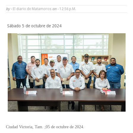
Tam”
by -
El diario de Matamoros
on -
12:56 P.m.
Martes en Tu Colonia Renovado acerca servicios y atención directa a l
Sábado 5 de octubre de 2024
familias de Matamoros
La ONU publica Segundo Informe Subnacional de Tamaulipas
Disney reconoce a nivel mundial talento de estudiante de la UAT
Ayuntamiento entrega apoyos del programa "Ruta Segura, Avanzando
la Educación"
Sabado, 8 Agosto
Ciudad Victoria, Tam. ;05 de octubre de 2024.