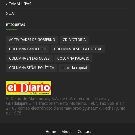
TAMAULIPAS
UAT
ETIQUETAS
ACTIVIDADES DE GOBIERNO
CD. VICTORIA
COLUMNA CANDELERO
COLUMNA DESDE LA CAPITAL
COLUMNA EN LAS NUBES
COLUMNA PALACIO
COLUMNA SEÑAL POLÍTICA
desde la capital
El Diario de Matamoros, S.A. de C.V. dirección: Tercera y
Guadalajara # 11 fraccionamiento Moderno. Tel. y Fax 868 8 17
21 07 correo electrónico: diarioma@prodigy.net.mx. Fecha: Junio
de 1975.
Home
About
Contact