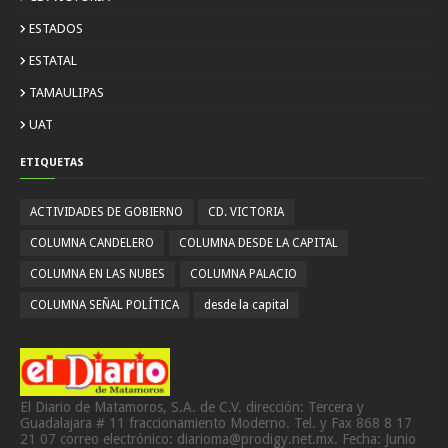
ESTADOS
ESTATAL
TAMAULIPAS
UAT
ETIQUETAS
ACTIVIDADES DE GOBIERNO
CD. VICTORIA
COLUMNA CANDELERO
COLUMNA DESDE LA CAPITAL
COLUMNA EN LAS NUBES
COLUMNA PALACIO
COLUMNA SEÑAL POLÍTICA
desde la capital
El Diario de Matamoros, S.A. de C.V. dirección: Tercera y
Guadalajara # 11 fraccionamiento Moderno. Tel. y Fax 868 8 17
21 07 correo electrónico: diarioma@prodigy.net.mx. Fecha: Junio