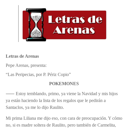
Tam”
Martes en Tu Colonia Renovado acerca servicios y atención directa a l
familias de Matamoros
La ONU publica Segundo Informe Subnacional de Tamaulipas
Disney reconoce a nivel mundial talento de estudiante de la UAT
Letras de Arenas
Ayuntamiento entrega apoyos del programa "Ruta Segura, Avanzando
Pepe Arenas, presenta:
la Educación"
“Las Peripecias, por P. Périz Copio”
POKEMONES
Domingo, 9 Agosto
⸺ Estoy temblando, primo, ya viene la Navidad y mis hijos
ya están haciendo la lista de los regalos que le pedirán a
Santaclos, ya me lo dijo Raulito.
Mi prima Liliana me dijo eso, con cara de preocupación. Y cómo
no, si es madre soltera de Raulito, pero también de Carmelita,