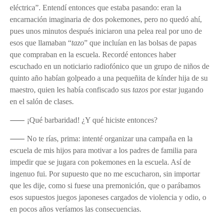
eléctrica”. Entendí entonces que estaba pasando: eran la
encarnación imaginaria de dos pokemones, pero no quedó ahí,
pues unos minutos después iniciaron una pelea real por uno de
esos que llamaban “
tazo
” que incluían en las bolsas de papas
que compraban en la escuela. Recordé entonces haber
escuchado en un noticiario radiofónico que un grupo de niños de
quinto año habían golpeado a una pequeñita de kínder hija de su
maestro, quien les había confiscado sus
tazos
por estar jugando
en el salón de clases.
⸺ ¡Qué barbaridad! ¿Y qué hiciste entonces?
⸺ No te rías, prima: intenté organizar una campaña en la
escuela de mis hijos para motivar a los padres de familia para
impedir que se jugara con pokemones en la escuela. Así de
ingenuo fui. Por supuesto que no me escucharon, sin importar
que les dije, como si fuese una premonición, que o parábamos
esos supuestos juegos japoneses cargados de violencia y odio, o
en pocos años veríamos las consecuencias.