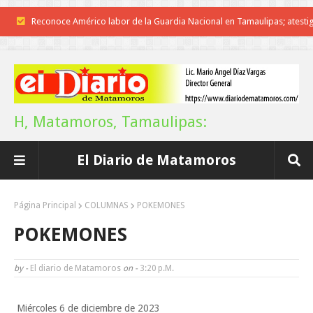
Reconoce Américo labor de la Guardia Nacional en Tamaulipas; atesti
llegada del nuevo coordinador estatal
Brindará Familia UAT un moderno espacio con sentido humano en l
nueva sede del COMASS
H, Matamoros, Tamaulipas:
A Tamaulipas…le llueve sobre mojado
El Diario de Matamoros
Instala Sector Salud Comité Estatal de Calidad en Salud para garantiza
trato digno y humanitario a los pacientes
Página Principal
COLUMNAS
POKEMONES
Inicia el ayuntamiento pavimentación de la calle Miguel Alemán en l
POKEMONES
colonia Carlos Salinas de Gortari
by -
El diario de Matamoros
on -
3:20 P.m.
La UAT, Gobierno del Estado y ganaderos consolidan proyecto “Car
Miércoles 6 de diciembre de 2023