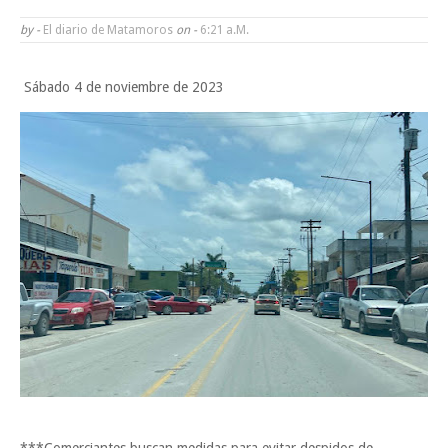
Tam”
by -
El diario de Matamoros
on -
6:21 A.m.
Martes en Tu Colonia Renovado acerca servicios y atención directa a l
Sábado 4 de noviembre de 2023
familias de Matamoros
La ONU publica Segundo Informe Subnacional de Tamaulipas
Disney reconoce a nivel mundial talento de estudiante de la UAT
Ayuntamiento entrega apoyos del programa "Ruta Segura, Avanzando
la Educación"
Domingo, 9 Agosto