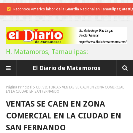
Reconoce Américo labor de la Guardia Nacional en Tamaulipas; atesti
llegada del nuevo coordinador estatal
Brindará Familia UAT un moderno espacio con sentido humano en l
nueva sede del COMASS
H, Matamoros, Tamaulipas:
A Tamaulipas…le llueve sobre mojado
El Diario de Matamoros
Instala Sector Salud Comité Estatal de Calidad en Salud para garantiza
trato digno y humanitario a los pacientes
Página Principal
CD. VICTORIA
VENTAS SE CAEN EN ZONA COMERCIAL
EN LA CIUDAD EN SAN FERNANDO
Inicia el ayuntamiento pavimentación de la calle Miguel Alemán en l
VENTAS SE CAEN EN ZONA
colonia Carlos Salinas de Gortari
COMERCIAL EN LA CIUDAD EN
La UAT, Gobierno del Estado y ganaderos consolidan proyecto “Car
SAN FERNANDO