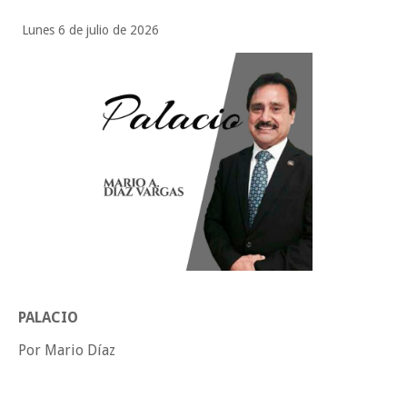
Funcionarios, periodistas y empresarios
Lunes 6 de julio de 2026
Inicia el ayuntamiento pavimentación de la calle Ingenieros en la colo
Alberto Carrera Torres
Prepara la UAT el arranque del ciclo escolar Otoño 2026
A Tamaulipas…le llueve sobre mojado
Sabado, 8 Agosto
PALACIO
Por Mario Díaz