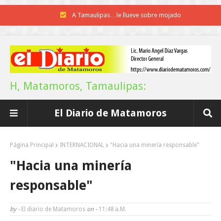
Instala Sector Salud Comité Estatal de Calidad en Salud para garantiza
trato digno y humanitario a los pacientes
Inicia el ayuntamiento pavimentación de la calle Miguel Alemán en l
colonia Carlos Salinas de Gortari
H, Matamoros, Tamaulipas:
La UAT, Gobierno del Estado y ganaderos consolidan proyecto “Car
El Diario de Matamoros
Tam”
Martes en Tu Colonia Renovado acerca servicios y atención directa a l
Página Principal
INTERNACIONAL
"Hacia una minería responsable"
familias de Matamoros
"Hacia una minería
La ONU publica Segundo Informe Subnacional de Tamaulipas
responsable"
Disney reconoce a nivel mundial talento de estudiante de la UAT
by -
El diario de Matamoros
on -
11:48 A.m.