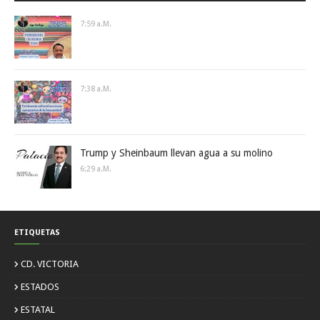
7:59 A.m.
7:38 A.m.
Trump y Sheinbaum llevan agua a su molino
6:29 A.m.
ETIQUETAS
CD. VICTORIA
ESTADOS
ESTATAL