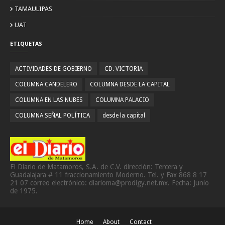
TAMAULIPAS
UAT
ETIQUETAS
ACTIVIDADES DE GOBIERNO
CD. VICTORIA
COLUMNA CANDELERO
COLUMNA DESDE LA CAPITAL
COLUMNA EN LAS NUBES
COLUMNA PALACIO
COLUMNA SEÑAL POLÍTICA
desde la capital
El Diario de Matamoros, S.A. de C.V. dirección: Tercera y
Guadalajara # 11 fraccionamiento Moderno. Tel. y Fax 868 8 17
21 07 correo electrónico: diarioma@prodigy.net.mx. Fecha: Junio
de 1975.
Home
About
Contact