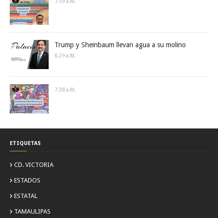
7:59 A.m.
Trump y Sheinbaum llevan agua a su molino
6:29 A.m.
7:38 A.m.
ETIQUETAS
CD. VICTORIA
ESTADOS
ESTATAL
TAMAULIPAS