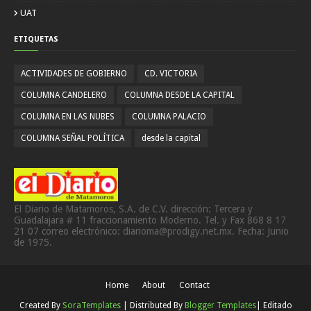
UAT
ETIQUETAS
ACTIVIDADES DE GOBIERNO
CD. VICTORIA
COLUMNA CANDELERO
COLUMNA DESDE LA CAPITAL
COLUMNA EN LAS NUBES
COLUMNA PALACIO
COLUMNA SEÑAL POLÍTICA
desde la capital
El Diario de Matamoros, S.A. de C.V. dirección: Tercera y
Guadalajara # 11 fraccionamiento Moderno. Tel. y Fax 868 8 17
21 07 correo electrónico: diarioma@prodigy.net.mx. Fecha: Junio
de 1975.
Home
About
Contact
Created By
SoraTemplates
| Distributed By
Blogger Templates
| Editado