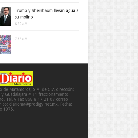
Trump y Sheinbaum llevan agua a
su molino
6:29 A.m.
7:38 A.m.
io de Matamoros, S.A. de C.V. dirección:
a y Guadalajara # 11 fraccionamiento
o. Tel. y Fax 868 8 17 21 07 correo
ónico: diarioma@prodigy.net.mx. Fecha:
de 1975.