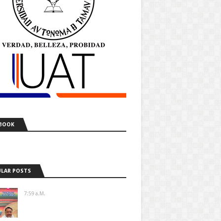
BOOK
LAR POSTS
7:59 A.m.