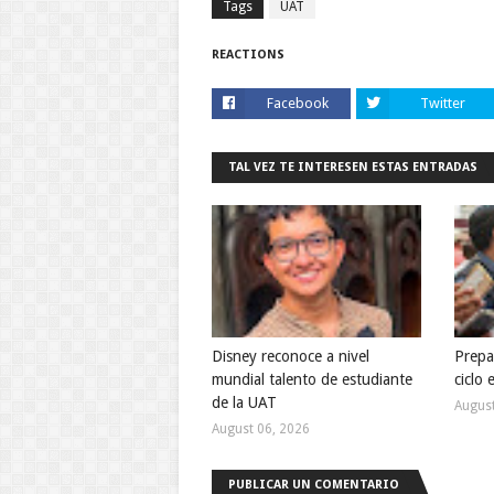
Tags
UAT
REACTIONS
Facebook
Twitter
TAL VEZ TE INTERESEN ESTAS ENTRADAS
Disney reconoce a nivel
Prepa
mundial talento de estudiante
ciclo
de la UAT
August
August 06, 2026
PUBLICAR UN COMENTARIO