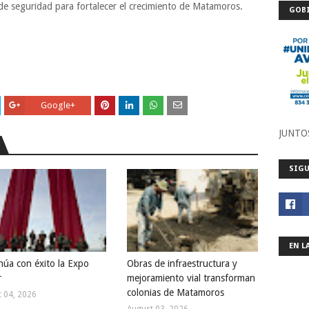
 de seguridad para fortalecer el crecimiento de Matamoros.
GOBI
Google+
JUNTO
SIGU
EN L
núa con éxito la Expo
Obras de infraestructura y
r
mejoramiento vial transforman
colonias de Matamoros
 04, 2026