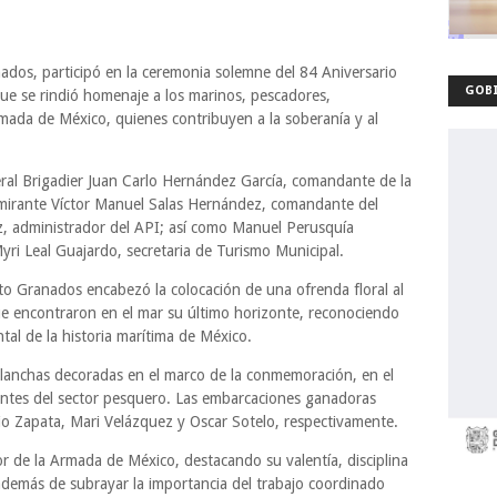
ados, participó en la ceremonia solemne del 84 Aniversario
GOBI
que se rindió homenaje a los marinos, pescadores,
mada de México, quienes contribuyen a la soberanía y al
eral Brigadier Juan Carlo Hernández García, comandante de la
lmirante Víctor Manuel Salas Hernández, comandante del
 administrador del API; así como Manuel Perusquía
yri Leal Guajardo, secretaria de Turismo Municipal.
to Granados encabezó la colocación de una ofrenda floral al
e encontraron en el mar su último horizonte, reconociendo
al de la historia marítima de México.
 lanchas decoradas en el marco de la conmemoración, en el
antes del sector pesquero. Las embarcaciones ganadoras
lio Zapata, Mari Velázquez y Oscar Sotelo, respectivamente.
or de la Armada de México, destacando su valentía, disciplina
 además de subrayar la importancia del trabajo coordinado