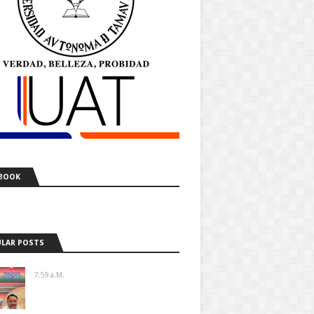
BOOK
LAR POSTS
7:59 A.m.