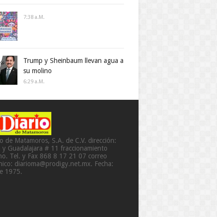
7:38 A.m.
Trump y Sheinbaum llevan agua a
su molino
6:29 A.m.
io de Matamoros, S.A. de C.V. dirección:
a y Guadalajara # 11 fraccionamiento
o. Tel. y Fax 868 8 17 21 07 correo
ónico: diarioma@prodigy.net.mx. Fecha:
de 1975.