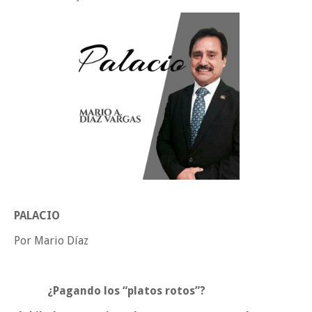
Tam”
Martes en Tu Colonia Renovado acerca servicios y atención directa a l
familias de Matamoros
La ONU publica Segundo Informe Subnacional de Tamaulipas
Disney reconoce a nivel mundial talento de estudiante de la UAT
Ayuntamiento entrega apoyos del programa "Ruta Segura, Avanzando
la Educación"
Sabado, 8 Agosto
PALACIO
Por Mario Díaz
¿Pagando los “platos rotos”?