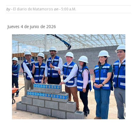
POCO VENENO NO MATA
by -
El diario de Matamoros
on -
5:00 A.m.
Trump y Sheinbaum llevan agua a su molino
Jueves 4 de junio de 2026
Funcionarios, periodistas y empresarios
Jueves, 6 Agosto