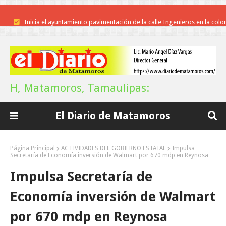
Inicia el ayuntamiento pavimentación de la calle Ingenieros en la colo
Alberto Carrera Torres
Prepara la UAT el arranque del ciclo escolar Otoño 2026
Anuncia Gobierno de Tamaulipas estímulos fiscales para apoyar la
H, Matamoros, Tamaulipas:
economía de las familias
El Diario de Matamoros
Definirá la Presidenta el futuro de México el 1 de Septiembre.
Continúa con éxito la Expo Militar
Página Principal
ACTIVIDADES DEL GOBIERNO ESTATAL
Impulsa
Secretaría de Economía inversión de Walmart por 670 mdp en Reynosa
Impulsa UAT prácticas de economía circular para el desarrollo sosteni
Impulsa Secretaría de
Promueve Tamaulipas su riqueza artesanal y turística en la Ciudad d
Economía inversión de Walmart
México
por 670 mdp en Reynosa