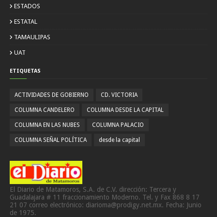
ESTADOS
ESTATAL
TAMAULIPAS
UAT
ETIQUETAS
ACTIVIDADES DE GOBIERNO
CD. VICTORIA
COLUMNA CANDELERO
COLUMNA DESDE LA CAPITAL
COLUMNA EN LAS NUBES
COLUMNA PALACIO
COLUMNA SEÑAL POLÍTICA
desde la capital
El Diario de Matamoros, S.A. de C.V. dirección: Tercera y
Guadalajara # 11 fraccionamiento Moderno. Tel. y Fax 868 8 17
21 07 correo electrónico: diarioma@prodigy.net.mx. Fecha: Junio
de 1975.