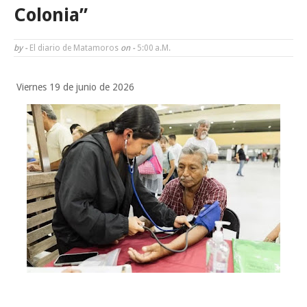
Agiliza el ITAVU procesos de escrituración para brindar certeza
Colonia”
patrimonial a más familias de Tamaulipas
by -
El diario de Matamoros
on -
5:00 A.m.
Ayuntamiento entrega apoyos del programa "Ruta Segura, Avanzando
Viernes 19 de junio de 2026
la Educación"
Reconoce Américo labor de la Guardia Nacional en Tamaulipas; atesti
llegada del nuevo coordinador estatal
Se les hizo “bolas el engrudo”
Lunes, 10 Agosto