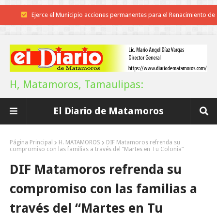
Ejerce el Municipio acciones permanentes para el Renacimiento de
Matamoros y mejorar espacios para las familias
Fortalece la UAT el acceso a la educación superior en comunidades
Promueve TPT coordinación interinstitucional en materia de transpare
H, Matamoros, Tamaulipas:
y acceso a la información pública
El Diario de Matamoros
¿ESTRATEGIA ELECTORAL O JUSTICIA?
Supervisa rector Dámaso Anaya nueva sede para la Facultad de
Página Principal
H. MATAMOROS
DIF Matamoros refrenda su
compromiso con las familias a través del “Martes en Tu Colonia”
Arquitectura de la UAT en Ciudad Victoria
DIF Matamoros refrenda su
Impulsa el alcalde avances en la rehabilitación del drenaje y
compromiso con las familias a
fortalecimiento de la JAD
través del “Martes en Tu