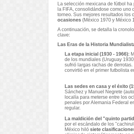
La selección mexicana de fútbol ha
la FIFA, consolidándose como uno de
torneo. Sus mejores resultados los 
ocasiones
(México 1970 y México 1
A continuación, se detalla la crono
clave:
Las Eras de la Historia Mundialist
La etapa inicial (1930 - 1966):
Mé
de los mundiales (Uruguay 1930)
sufrió largas rachas de derrotas.
convirtió en el primer futbolist
Las sedes en casa y el éxito (1
Sánchez y Manuel Negrete (autor 
localía para meterse entre los 
penales por Alemania Federal en 
regular.
La maldición del "quinto partid
por el escándalo de los "cachiru
México hiló
siete clasificacion