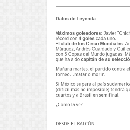
Datos de Leyenda
Máximos goleadores:
Javier "Chic
·
récord con
4 goles
cada uno.
El club de los Cinco Mundiales:
Ad
·
Márquez, Andrés Guardado y Guiller
con 5 Copas del Mundo jugadas. Márq
que ha sido
capitán de su selecció
Mañana martes, el partido contra el
torneo…matar o morir.
Si México supera al país sudamerican
(difícil más no imposible) tendrá q
cuartos y a Brasil en semifinal.
¿Cómo la ve?
DESDE EL BALCÓN: