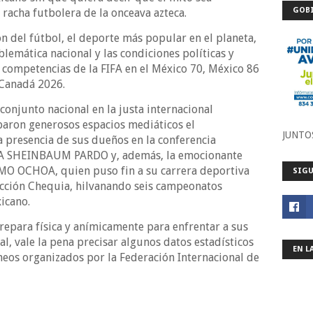
GOBI
 racha futbolera de la onceava azteca.
n del fútbol, el deporte más popular en el planeta,
lemática nacional y las condiciones políticas y
s competencias de la FIFA en el México 70, México 86
Canadá 2026.
onjunto nacional en la justa internacional
paron generosos espacios mediáticos el
JUNTO
a presencia de sus dueños en la conferencia
IA SHEINBAUM PARDO y, además, la emocionante
MO OCHOA, quien puso fin a su carrera deportiva
SIGU
lección Chequia, hilvanando seis campeonatos
icano.
repara física y anímicamente para enfrentar a sus
nal, vale la pena precisar algunos datos estadísticos
EN L
neos organizados por la Federación Internacional de