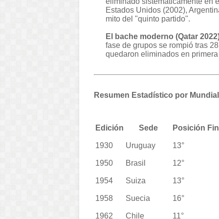
eliminado sistemáticamente en e
Estados Unidos (2002), Argentin
mito del "quinto partido".
El bache moderno (Qatar 2022)
fase de grupos se rompió tras 28
quedaron eliminados en primera 
Resumen Estadístico por Mundial
Edición
Sede
Posición Fin
1930
Uruguay
13°
1950
Brasil
12°
1954
Suiza
13°
1958
Suecia
16°
1962
Chile
11°