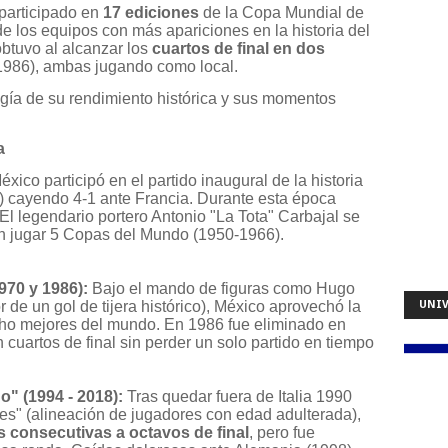
 participado en
17 ediciones
de la Copa Mundial de
 los equipos con más apariciones en la historia del
obtuvo al alcanzar los
cuartos de final en dos
986), ambas jugando como local.
logía de su rendimiento histórica y sus momentos
a
xico participó en el partido inaugural de la historia
 cayendo 4-1 ante Francia. Durante esta época
 El legendario portero Antonio "La Tota" Carbajal se
a en jugar 5 Copas del Mundo (1950-1966).
970 y 1986):
Bajo el mando de figuras como Hugo
de un gol de tijera histórico), México aprovechó la
UNIV
ocho mejores del mundo. En 1986 fue eliminado en
cuartos de final sin perder un solo partido en tiempo
o" (1994 - 2018):
Tras quedar fuera de Italia 1990
les" (alineación de jugadores con edad adulterada),
es consecutivas a octavos de final
, pero fue