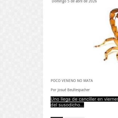
Domingo 5 de abril de 2026
POCO VENENO NO MATA
Por Josué Beultespacher
Uno llega de canciller en vierne
del susodicho...