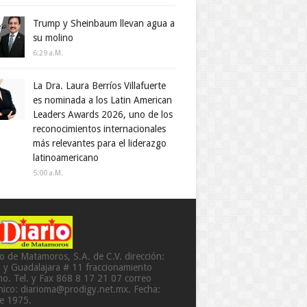
Trump y Sheinbaum llevan agua a
su molino
6:29 A.m.
La Dra. Laura Berríos Villafuerte
es nominada a los Latin American
Leaders Awards 2026, uno de los
reconocimientos internacionales
más relevantes para el liderazgo
latinoamericano
5:00 A.m.
io de Matamoros, S.A. de C.V. dirección:
a y Guadalajara # 11 fraccionamiento
o. Tel. y Fax 868 8 17 21 07 correo
ónico: diarioma@prodigy.net.mx. Fecha:
de 1975.