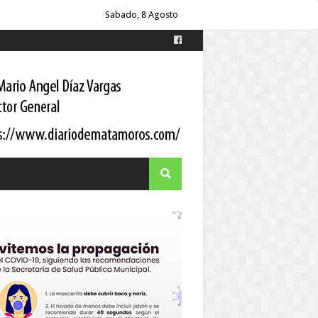
oordinador estatal
Sabado, 8 Agosto
itario a los pacientes
 Gortari
s