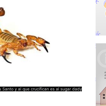
s Santo y al que crucifican es al sugar dady