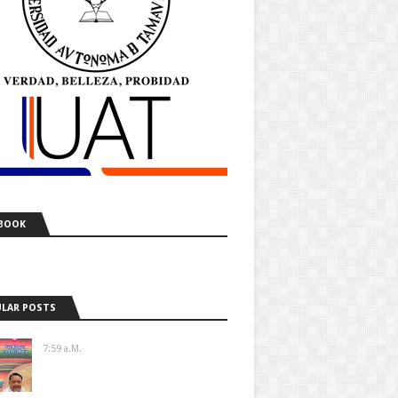
BOOK
LAR POSTS
7:59 A.m.