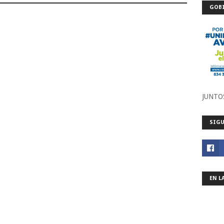
GOBI
JUNTO
SIGU
EN L