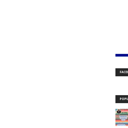
FACE
POPU