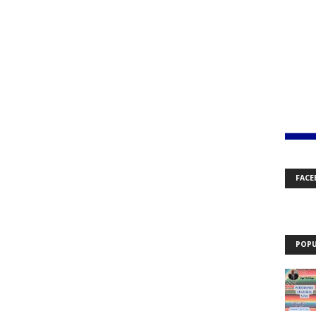
FACE
POPU