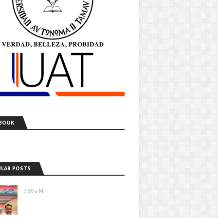
BOOK
LAR POSTS
7:59 A.m.