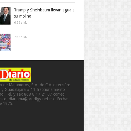
Trump y Sheinbaum llevan agua a
su molino
6:29 A.m.
7:38 A.m.
io de Matamoros, S.A. de C.V. dirección:
a y Guadalajara # 11 fraccionamiento
o. Tel. y Fax 868 8 17 21 07 correo
ónico: diarioma@prodigy.net.mx. Fecha:
de 1975.