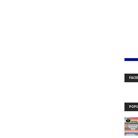
FACE
POPU