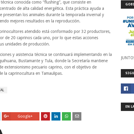
a técnica conocida como “flushing”, que consiste en
GOBI
centrado de alta calidad energética. Esta práctica ayuda a
ue presentan los animales durante la temporada invernal y
iendo mejores resultados en la reproducción.
aprinocultores atendido está conformado por 32 productores,
r de 20 caprinos cada uno, por lo que estas acciones
 sus unidades de producción.
aciones y asistencia técnica se continuará implementando en la
JUNTO
quihuana, Bustamante y Tula, donde la Secretaría mantiene
e extensionismo pecuario caprino, con el objetivo de
 de la caprinocultura en Tamaulipas.
SIGU
TAL
EN L
Google+