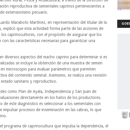
arrollo Rural, Pesca y Acuacultura, a través de la Dirección de
ación reproductiva de sementales caprinos pertenecientes a
 de extensionismo pecuario.
uardo Maraboto Martínez, en representación del titular de la
GOBI
, explicó que esta actividad forma parte de las acciones de
los caprinocultores, con el propósito de asegurar que los
 con las características necesarias para garantizar una
san diversos aspectos del macho caprino para determinar si es
ealizadas se incluye la obtención de una muestra de semen
a en microscopio para evaluar parámetros que permiten
ctiva del contenido seminal. Asimismo, se realiza una revisión
u estado sanitario y reproductivo.
ades como Plan de Ayala, Independencia y San Juan de
evaluaciones directamente en los hatos de los productores.
 de este diagnóstico es seleccionar a los sementales con
te impulsar procesos de inseminación en las cabras, lo que
rino.
el programa de caprinocultura que impulsa la dependencia, el