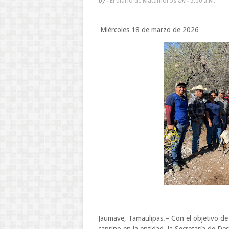
by -
El diario de Matamoros
on -
5:00 A.m.
Miércoles 18 de marzo de 2026
Jaumave, Tamaulipas.– Con el objetivo de 