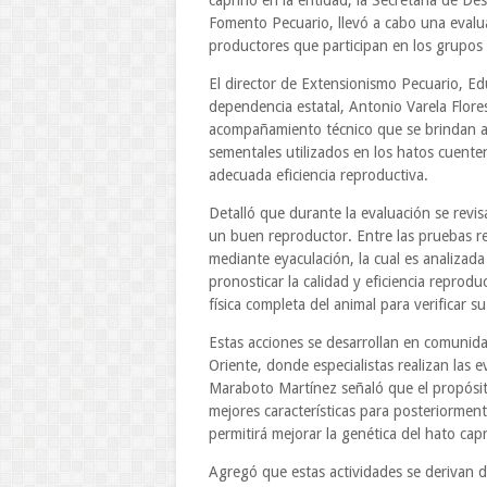
caprino en la entidad, la Secretaría de Des
Fomento Pecuario, llevó a cabo una evalu
productores que participan en los grupos
El director de Extensionismo Pecuario, Ed
dependencia estatal, Antonio Varela Flores
acompañamiento técnico que se brindan a 
sementales utilizados en los hatos cuenten
adecuada eficiencia reproductiva.
Detalló que durante la evaluación se revi
un buen reproductor. Entre las pruebas r
mediante eyaculación, la cual es analizad
pronosticar la calidad y eficiencia reprodu
física completa del animal para verificar s
Estas acciones se desarrollan en comunid
Oriente, donde especialistas realizan las 
Maraboto Martínez señaló que el propósito
mejores características para posteriormen
permitirá mejorar la genética del hato cap
Agregó que estas actividades se derivan d