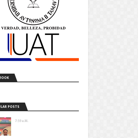
BOOK
LAR POSTS
7:59 A.m.