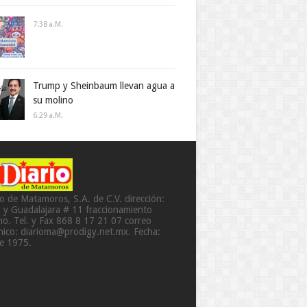
7:38 A.m.
Trump y Sheinbaum llevan agua a
su molino
6:29 A.m.
io de Matamoros, S.A. de C.V. dirección:
a y Guadalajara # 11 fraccionamiento
o. Tel. y Fax 868 8 17 21 07 correo
ónico: diarioma@prodigy.net.mx. Fecha:
de 1975.