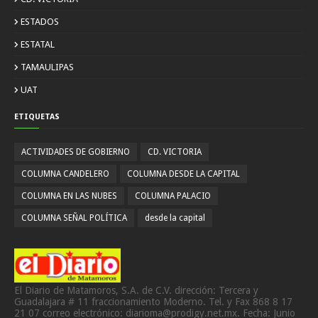
ESTADOS
ESTATAL
TAMAULIPAS
UAT
ETIQUETAS
ACTIVIDADES DE GOBIERNO
CD. VICTORIA
COLUMNA CANDELERO
COLUMNA DESDE LA CAPITAL
COLUMNA EN LAS NUBES
COLUMNA PALACIO
COLUMNA SEÑAL POLÍTICA
desde la capital
El Diario de Matamoros, S.A. de C.V. dirección: Tercera y
Guadalajara # 11 fraccionamiento Moderno. Tel. y Fax 868 8 17
21 07 correo electrónico: diarioma@prodigy.net.mx. Fecha: Junio