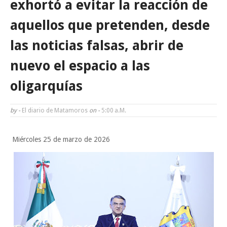
exhortó a evitar la reacción de
POCO VENENO NO MATA
aquellos que pretenden, desde
Trump y Sheinbaum llevan agua a su molino
las noticias falsas, abrir de
Funcionarios, periodistas y empresarios
nuevo el espacio a las
Jueves, 6 Agosto
oligarquías
by -
El diario de Matamoros
on -
5:00 A.m.
Miércoles 25 de marzo de 2026