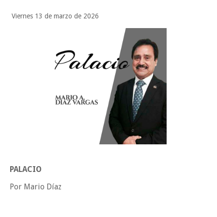
Tam”
Viernes 13 de marzo de 2026
Martes en Tu Colonia Renovado acerca servicios y atención directa a l
familias de Matamoros
La ONU publica Segundo Informe Subnacional de Tamaulipas
Disney reconoce a nivel mundial talento de estudiante de la UAT
Ayuntamiento entrega apoyos del programa "Ruta Segura, Avanzando
la Educación"
Sabado, 8 Agosto
PALACIO
Por Mario Díaz