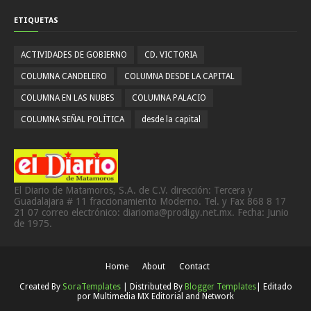
ETIQUETAS
ACTIVIDADES DE GOBIERNO
CD. VICTORIA
COLUMNA CANDELERO
COLUMNA DESDE LA CAPITAL
COLUMNA EN LAS NUBES
COLUMNA PALACIO
COLUMNA SEÑAL POLÍTICA
desde la capital
El Diario de Matamoros, S.A. de C.V. dirección: Tercera y
Guadalajara # 11 fraccionamiento Moderno. Tel. y Fax 868 8 17
21 07 correo electrónico: diarioma@prodigy.net.mx. Fecha: Junio
de 1975.
Home
About
Contact
Created By
SoraTemplates
| Distributed By
Blogger Templates
| Editado
por
Multimedia MX Editorial and Network