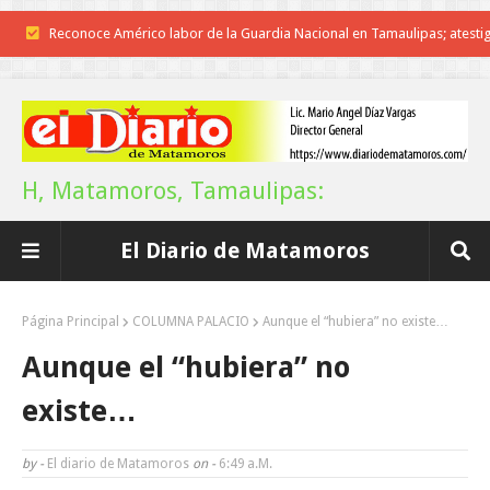
Reconoce Américo labor de la Guardia Nacional en Tamaulipas; atesti
llegada del nuevo coordinador estatal
Brindará Familia UAT un moderno espacio con sentido humano en l
nueva sede del COMASS
H, Matamoros, Tamaulipas:
A Tamaulipas…le llueve sobre mojado
El Diario de Matamoros
Instala Sector Salud Comité Estatal de Calidad en Salud para garantiza
trato digno y humanitario a los pacientes
Página Principal
COLUMNA PALACIO
Aunque el “hubiera” no existe…
Inicia el ayuntamiento pavimentación de la calle Miguel Alemán en l
Aunque el “hubiera” no
colonia Carlos Salinas de Gortari
existe…
La UAT, Gobierno del Estado y ganaderos consolidan proyecto “Car
by -
El diario de Matamoros
on -
6:49 A.m.