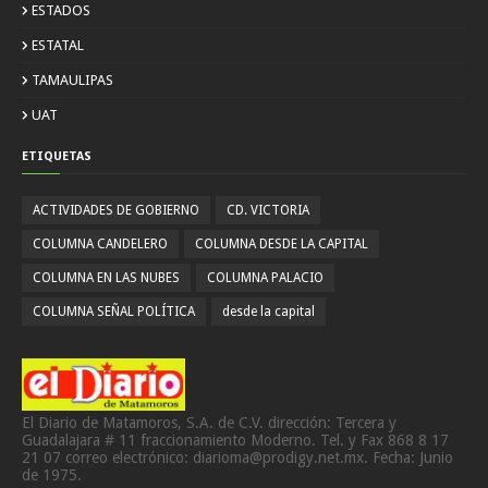
ESTADOS
ESTATAL
TAMAULIPAS
UAT
ETIQUETAS
ACTIVIDADES DE GOBIERNO
CD. VICTORIA
COLUMNA CANDELERO
COLUMNA DESDE LA CAPITAL
COLUMNA EN LAS NUBES
COLUMNA PALACIO
COLUMNA SEÑAL POLÍTICA
desde la capital
El Diario de Matamoros, S.A. de C.V. dirección: Tercera y
Guadalajara # 11 fraccionamiento Moderno. Tel. y Fax 868 8 17
21 07 correo electrónico: diarioma@prodigy.net.mx. Fecha: Junio
de 1975.