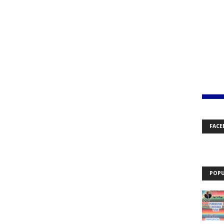
FACE
POPU