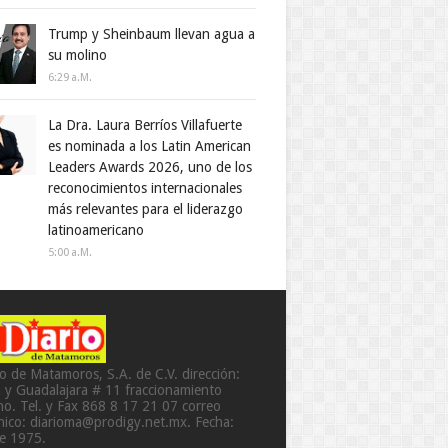
Trump y Sheinbaum llevan agua a
su molino
6:29 A.m.
La Dra. Laura Berríos Villafuerte
es nominada a los Latin American
Leaders Awards 2026, uno de los
reconocimientos internacionales
más relevantes para el liderazgo
latinoamericano
5:00 A.m.
io de Matamoros, S.A. de C.V. dirección:
a y Guadalajara # 11 fraccionamiento
o. Tel. y Fax 868 8 17 21 07 correo
ónico: diarioma@prodigy.net.mx. Fecha:
de 1975.