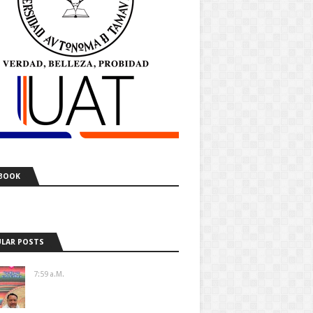
BOOK
LAR POSTS
7:59 A.m.