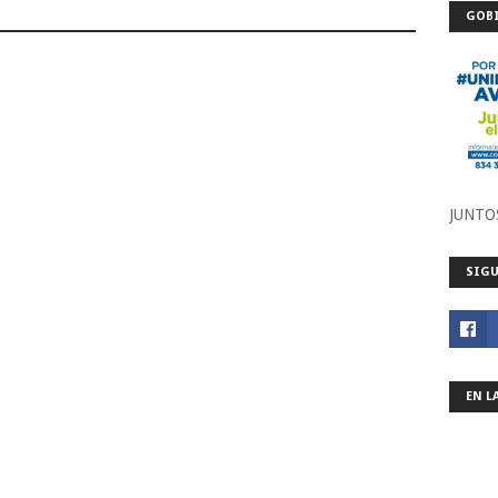
GOBI
JUNTO
SIGU
EN L