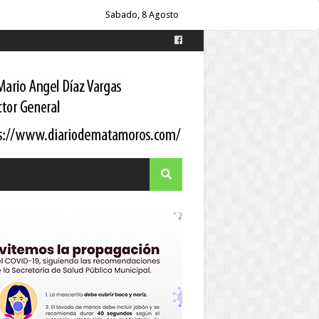
oordinador estatal
Sabado, 8 Agosto
itario a los pacientes
 Gortari
s