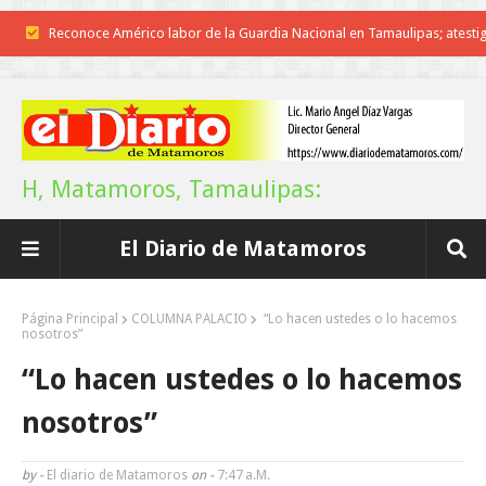
Reconoce Américo labor de la Guardia Nacional en Tamaulipas; atesti
llegada del nuevo coordinador estatal
Brindará Familia UAT un moderno espacio con sentido humano en l
nueva sede del COMASS
H, Matamoros, Tamaulipas:
A Tamaulipas…le llueve sobre mojado
El Diario de Matamoros
Instala Sector Salud Comité Estatal de Calidad en Salud para garantiza
trato digno y humanitario a los pacientes
Página Principal
COLUMNA PALACIO
“Lo hacen ustedes o lo hacemos
nosotros”
Inicia el ayuntamiento pavimentación de la calle Miguel Alemán en l
“Lo hacen ustedes o lo hacemos
colonia Carlos Salinas de Gortari
nosotros”
La UAT, Gobierno del Estado y ganaderos consolidan proyecto “Car
by -
El diario de Matamoros
on -
7:47 A.m.