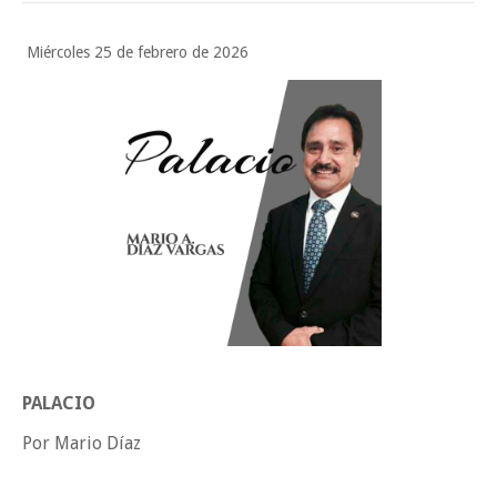
Tam”
Martes en Tu Colonia Renovado acerca servicios y atención directa a l
Miércoles 25 de febrero de 2026
familias de Matamoros
La ONU publica Segundo Informe Subnacional de Tamaulipas
Disney reconoce a nivel mundial talento de estudiante de la UAT
Ayuntamiento entrega apoyos del programa "Ruta Segura, Avanzando
la Educación"
Domingo, 9 Agosto
PALACIO
Por Mario Díaz