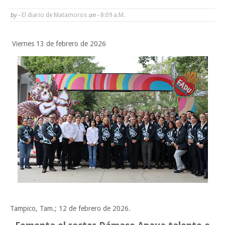
Funcionarios, periodistas y empresarios
by -
El diario de Matamoros
on -
8:09 A.m.
Inicia el ayuntamiento pavimentación de la calle Ingenieros en la colo
Viernes 13 de febrero de 2026
Alberto Carrera Torres
Prepara la UAT el arranque del ciclo escolar Otoño 2026
A Tamaulipas…le llueve sobre mojado
Sabado, 8 Agosto
Tampico, Tam.; 12 de febrero de 2026.