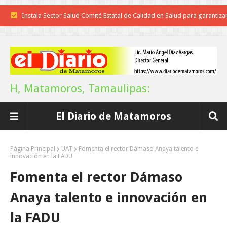
Instala Sector Salud Comité Estatal de Calidad en Salud para garantiza
trato digno y humanitario a los pacientes
Inicia el ayuntamiento pavimentación de la calle Miguel Alemán en l
colonia Carlos Salinas de Gortari
H, Matamoros, Tamaulipas:
La UAT, Gobierno del Estado y ganaderos consolidan proyecto “Car
El Diario de Matamoros
Tam”
Martes en Tu Colonia Renovado acerca servicios y atención directa a l
Página Principal
UAT
Fomenta el rector Dámaso Anaya talento e
innovación en la FADU
familias de Matamoros
Fomenta el rector Dámaso
La ONU publica Segundo Informe Subnacional de Tamaulipas
Anaya talento e innovación en
Disney reconoce a nivel mundial talento de estudiante de la UAT
la FADU