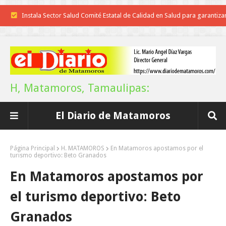
Inicia el ayuntamiento pavimentación de la calle Miguel Alemán en l
colonia Carlos Salinas de Gortari
La UAT, Gobierno del Estado y ganaderos consolidan proyecto “Car
Tam”
H, Matamoros, Tamaulipas:
Martes en Tu Colonia Renovado acerca servicios y atención directa a l
El Diario de Matamoros
familias de Matamoros
La ONU publica Segundo Informe Subnacional de Tamaulipas
Página Principal
H. MATAMOROS
En Matamoros apostamos por el
turismo deportivo: Beto Granados
Disney reconoce a nivel mundial talento de estudiante de la UAT
En Matamoros apostamos por
Funcionarios, periodistas y empresarios
el turismo deportivo: Beto
Inicia el ayuntamiento pavimentación de la calle Ingenieros en la colo
Granados