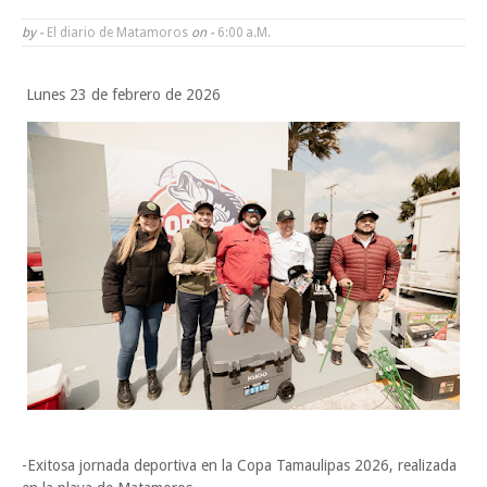
Alberto Carrera Torres
by -
El diario de Matamoros
on -
6:00 A.m.
Prepara la UAT el arranque del ciclo escolar Otoño 2026
Lunes 23 de febrero de 2026
Anuncia Gobierno de Tamaulipas estímulos fiscales para apoyar la
economía de las familias
Instala Sector Salud Comité Estatal de Calidad en Salud para garantiza
trato digno y humanitario a los pacientes
Viernes, 7 Agosto
-Exitosa jornada deportiva en la Copa Tamaulipas 2026, realizada