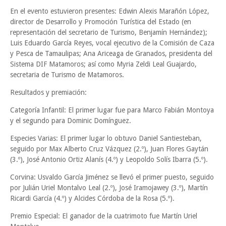
En el evento estuvieron presentes: Edwin Alexis Marañón López,
director de Desarrollo y Promoción Turística del Estado (en
representación del secretario de Turismo, Benjamín Hernández);
Luis Eduardo García Reyes, vocal ejecutivo de la Comisión de Caza
y Pesca de Tamaulipas; Ana Ariceaga de Granados, presidenta del
Sistema DIF Matamoros; así como Myria Zeldi Leal Guajardo,
secretaria de Turismo de Matamoros.
Resultados y premiación:
Categoría Infantil: El primer lugar fue para Marco Fabián Montoya
y el segundo para Dominic Domínguez.
Especies Varias: El primer lugar lo obtuvo Daniel Santiesteban,
seguido por Max Alberto Cruz Vázquez (2.º), Juan Flores Gaytán
(3.º), José Antonio Ortiz Alanís (4.º) y Leopoldo Solís Ibarra (5.º).
Corvina: Usvaldo García Jiménez se llevó el primer puesto, seguido
por Julián Uriel Montalvo Leal (2.º), José Iramojawey (3.º), Martín
Ricardi García (4.º) y Alcides Córdoba de la Rosa (5.º).
Premio Especial: El ganador de la cuatrimoto fue Martín Uriel