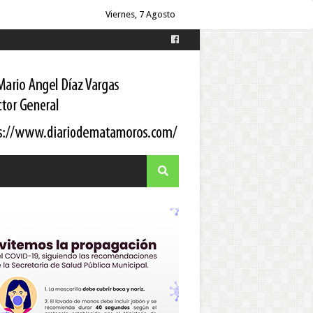
itario a los pacientes
Viernes, 7 Agosto
 Gortari
s
es