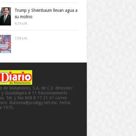
Trump y Sheinbaum llevan agua a
su molino
6:29 A.m.
7:38 A.m.
io de Matamoros, S.A. de C.V. dirección:
a y Guadalajara # 11 fraccionamiento
o. Tel. y Fax 868 8 17 21 07 correo
ónico: diarioma@prodigy.net.mx. Fecha:
de 1975.