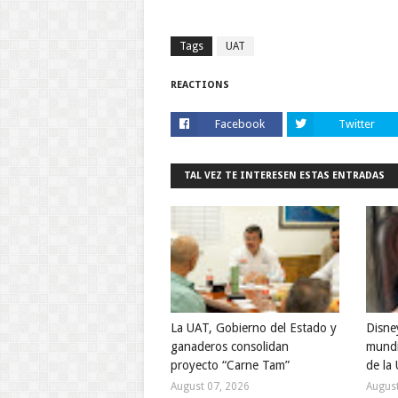
Tags
UAT
REACTIONS
Facebook
Twitter
TAL VEZ TE INTERESEN ESTAS ENTRADAS
La UAT, Gobierno del Estado y
Disne
ganaderos consolidan
mundi
proyecto “Carne Tam”
de la
August 07, 2026
August