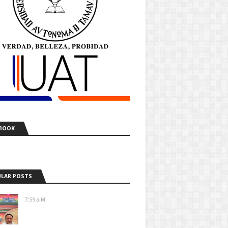
BOOK
LAR POSTS
7:59 A.m.