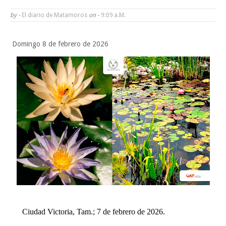
Alberto Carrera Torres
by -
El diario de Matamoros
on -
9:09 A.m.
Prepara la UAT el arranque del ciclo escolar Otoño 2026
Domingo 8 de febrero de 2026
A Tamaulipas…le llueve sobre mojado
Instala Sector Salud Comité Estatal de Calidad en Salud para garantiza
trato digno y humanitario a los pacientes
Sabado, 8 Agosto
Ciudad Victoria, Tam.; 7 de febrero de 2026.