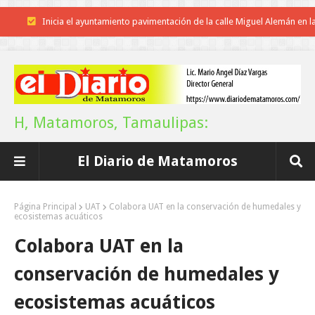
Inicia el ayuntamiento pavimentación de la calle Miguel Alemán en l
colonia Carlos Salinas de Gortari
La UAT, Gobierno del Estado y ganaderos consolidan proyecto “Car
Tam”
H, Matamoros, Tamaulipas:
Martes en Tu Colonia Renovado acerca servicios y atención directa a l
El Diario de Matamoros
familias de Matamoros
La ONU publica Segundo Informe Subnacional de Tamaulipas
Página Principal
UAT
Colabora UAT en la conservación de humedales y
ecosistemas acuáticos
Disney reconoce a nivel mundial talento de estudiante de la UAT
Colabora UAT en la
Funcionarios, periodistas y empresarios
conservación de humedales y
Inicia el ayuntamiento pavimentación de la calle Ingenieros en la colo
ecosistemas acuáticos