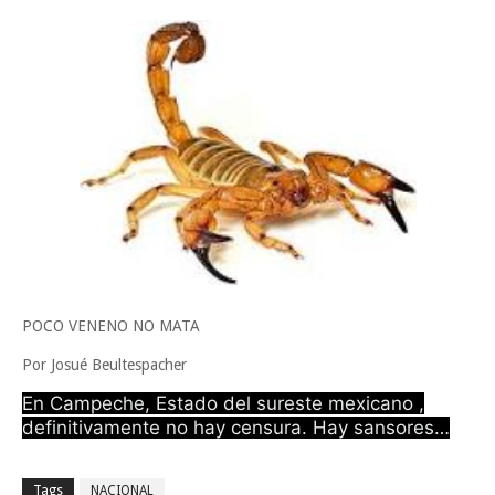
Impulsa UAT prácticas de economía circular para el desarrollo sosteni
Martes en Tu Colonia Renovado acerca servicios y atención directa a l
Jueves, 6 Agosto
familias de Matamoros
POCO VENENO NO MATA
Por Josué Beultespacher
En Campeche, Estado del sureste mexicano ,
definitivamente no hay censura. Hay sansores…
Tags
NACIONAL