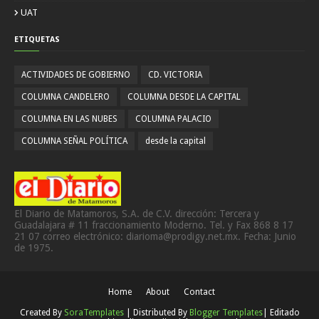
UAT
ETIQUETAS
ACTIVIDADES DE GOBIERNO
CD. VICTORIA
COLUMNA CANDELERO
COLUMNA DESDE LA CAPITAL
COLUMNA EN LAS NUBES
COLUMNA PALACIO
COLUMNA SEÑAL POLÍTICA
desde la capital
El Diario de Matamoros, S.A. de C.V. dirección: Tercera y
Guadalajara # 11 fraccionamiento Moderno. Tel. y Fax 868 8 17
21 07 correo electrónico: diarioma@prodigy.net.mx. Fecha: Junio
de 1975.
Home
About
Contact
Created By
SoraTemplates
| Distributed By
Blogger Templates
| Editado