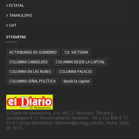
ESTATAL
TAMAULIPAS
UAT
ETIQUETAS
ACTIVIDADES DE GOBIERNO
CD. VICTORIA
COLUMNA CANDELERO
COLUMNA DESDE LA CAPITAL
COLUMNA EN LAS NUBES
COLUMNA PALACIO
COLUMNA SEÑAL POLÍTICA
desde la capital
El Diario de Matamoros, S.A. de C.V. dirección: Tercera y
Guadalajara # 11 fraccionamiento Moderno. Tel. y Fax 868 8 17
21 07 correo electrónico: diarioma@prodigy.net.mx. Fecha: Junio
de 1975.