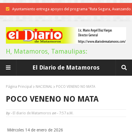
Reconoce Américo labor de la Guardia Nacional en Tamaulipas; atesti
llegada del nuevo coordinador estatal
Brindará Familia UAT un moderno espacio con sentido humano en l
nueva sede del COMASS
H, Matamoros, Tamaulipas:
A Tamaulipas…le llueve sobre mojado
El Diario de Matamoros
Instala Sector Salud Comité Estatal de Calidad en Salud para garantiza
trato digno y humanitario a los pacientes
Página Principal
NACIONAL
POCO VENENO NO MATA
Inicia el ayuntamiento pavimentación de la calle Miguel Alemán en l
POCO VENENO NO MATA
colonia Carlos Salinas de Gortari
by -
El diario de Matamoros
on -
7:57 A.m.
La UAT, Gobierno del Estado y ganaderos consolidan proyecto “Car
Miércoles 14 de enero de 2026