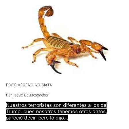
Tam”
Martes en Tu Colonia Renovado acerca servicios y atención directa a l
familias de Matamoros
La ONU publica Segundo Informe Subnacional de Tamaulipas
Disney reconoce a nivel mundial talento de estudiante de la UAT
Ayuntamiento entrega apoyos del programa "Ruta Segura, Avanzando
Sabado, 8 Agosto
la Educación"
POCO VENENO NO MATA
Por Josué Beultespacher
Nuestros terroristas son diferentes a los de
Trump, pues nosotros tenemos otros datos,
pareció decir, pero lo dijo...