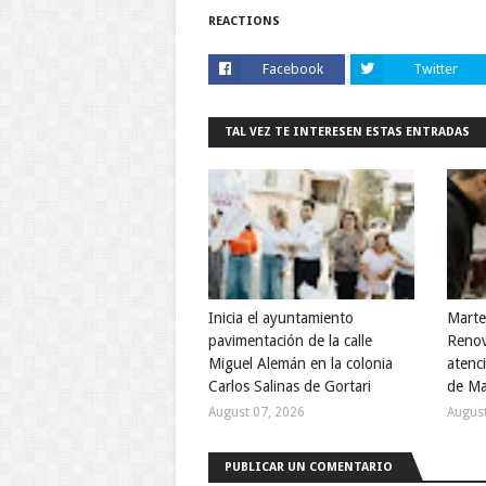
REACTIONS
Facebook
Twitter
TAL VEZ TE INTERESEN ESTAS ENTRADAS
Inicia el ayuntamiento
Marte
pavimentación de la calle
Renov
Miguel Alemán en la colonia
atenci
Carlos Salinas de Gortari
de M
August 07, 2026
August
PUBLICAR UN COMENTARIO