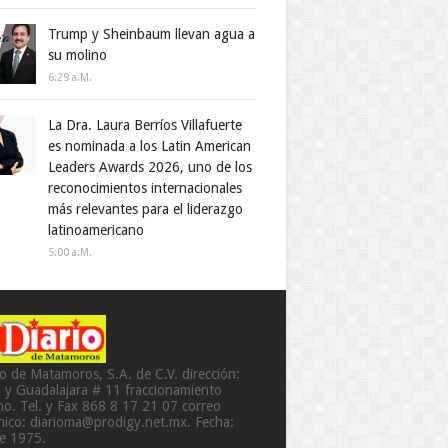
Trump y Sheinbaum llevan agua a
su molino
6:29 A.m.
La Dra. Laura Berríos Villafuerte
es nominada a los Latin American
Leaders Awards 2026, uno de los
reconocimientos internacionales
más relevantes para el liderazgo
latinoamericano
5:00 A.m.
io de Matamoros, S.A. de C.V. dirección:
a y Guadalajara # 11 fraccionamiento
o. Tel. y Fax 868 8 17 21 07 correo
ónico: diarioma@prodigy.net.mx. Fecha:
de 1975.