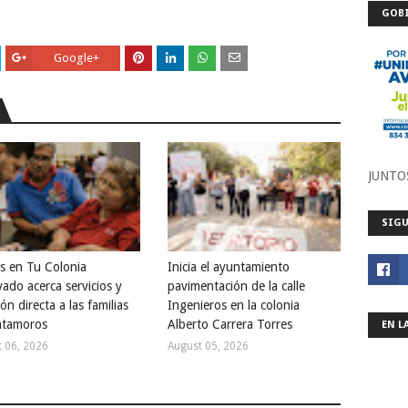
GOBI
Google+
JUNTO
SIGU
s en Tu Colonia
Inicia el ayuntamiento
ado acerca servicios y
pavimentación de la calle
ón directa a las familias
Ingenieros en la colonia
atamoros
Alberto Carrera Torres
EN L
 06, 2026
August 05, 2026