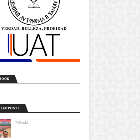
BOOK
LAR POSTS
7:59 A.m.