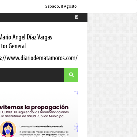
itario a los pacientes
Sabado, 8 Agosto
 Gortari
s
es