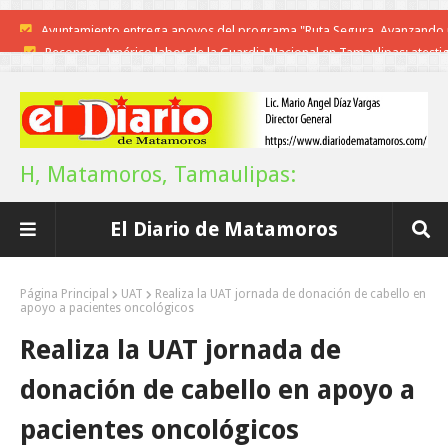
Reconoce Américo labor de la Guardia Nacional en Tamaulipas; atesti
llegada del nuevo coordinador estatal
Brindará Familia UAT un moderno espacio con sentido humano en l
nueva sede del COMASS
H, Matamoros, Tamaulipas:
A Tamaulipas…le llueve sobre mojado
El Diario de Matamoros
Instala Sector Salud Comité Estatal de Calidad en Salud para garantiza
trato digno y humanitario a los pacientes
Página Principal
UAT
Realiza la UAT jornada de donación de cabello en
apoyo a pacientes oncológicos
Inicia el ayuntamiento pavimentación de la calle Miguel Alemán en l
Realiza la UAT jornada de
colonia Carlos Salinas de Gortari
donación de cabello en apoyo a
La UAT, Gobierno del Estado y ganaderos consolidan proyecto “Car
pacientes oncológicos