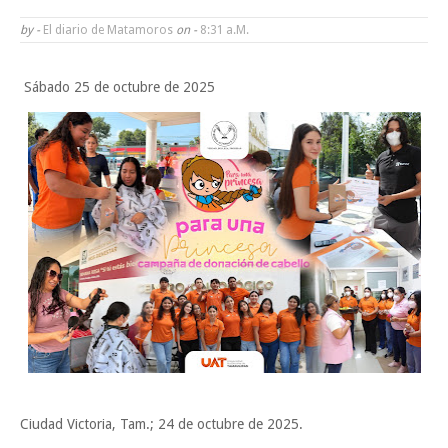
Tam”
by -
El diario de Matamoros
on -
8:31 A.m.
Martes en Tu Colonia Renovado acerca servicios y atención directa a l
Sábado 25 de octubre de 2025
familias de Matamoros
La ONU publica Segundo Informe Subnacional de Tamaulipas
Disney reconoce a nivel mundial talento de estudiante de la UAT
Ayuntamiento entrega apoyos del programa "Ruta Segura, Avanzando
la Educación"
Sabado, 8 Agosto
Ciudad Victoria, Tam.; 24 de octubre de 2025.