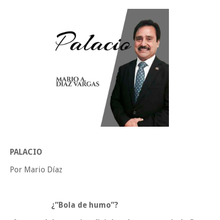
Funcionarios, periodistas y empresarios
Inicia el ayuntamiento pavimentación de la calle Ingenieros en la colo
Alberto Carrera Torres
Prepara la UAT el arranque del ciclo escolar Otoño 2026
A Tamaulipas…le llueve sobre mojado
Sabado, 8 Agosto
PALACIO
Por Mario Díaz
¿”Bola de humo”?