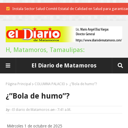
Instala Sector Salud Comité Estatal de Calidad en Salud para garantiza
trato digno y humanitario a los pacientes
Inicia el ayuntamiento pavimentación de la calle Miguel Alemán en l
colonia Carlos Salinas de Gortari
H, Matamoros, Tamaulipas:
La UAT, Gobierno del Estado y ganaderos consolidan proyecto “Car
El Diario de Matamoros
Tam”
Martes en Tu Colonia Renovado acerca servicios y atención directa a l
Página Principal
COLUMNA PALACIO
¿”Bola de humo”?
familias de Matamoros
¿”Bola de humo”?
La ONU publica Segundo Informe Subnacional de Tamaulipas
by -
El diario de Matamoros
on -
7:41 A.m.
Disney reconoce a nivel mundial talento de estudiante de la UAT
Miércoles 1 de octubre de 2025