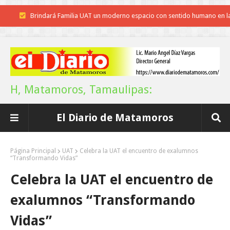
Brindará Familia UAT un moderno espacio con sentido humano en l
nueva sede del COMASS
A Tamaulipas…le llueve sobre mojado
Instala Sector Salud Comité Estatal de Calidad en Salud para garantiza
H, Matamoros, Tamaulipas:
trato digno y humanitario a los pacientes
El Diario de Matamoros
Inicia el ayuntamiento pavimentación de la calle Miguel Alemán en l
colonia Carlos Salinas de Gortari
Página Principal
UAT
Celebra la UAT el encuentro de exalumnos
“Transformando Vidas”
La UAT, Gobierno del Estado y ganaderos consolidan proyecto “Car
Celebra la UAT el encuentro de
Tam”
exalumnos “Transformando
Martes en Tu Colonia Renovado acerca servicios y atención directa a l
Vidas”