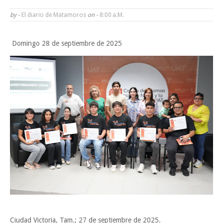
familias de Matamoros
by -
El diario de Matamoros
on -
8:00 A.m.
La ONU publica Segundo Informe Subnacional de Tamaulipas
Domingo 28 de septiembre de 2025
Disney reconoce a nivel mundial talento de estudiante de la UAT
Ayuntamiento entrega apoyos del programa "Ruta Segura, Avanzando
la Educación"
Reconoce Américo labor de la Guardia Nacional en Tamaulipas; atesti
llegada del nuevo coordinador estatal
Sabado, 8 Agosto
Ciudad Victoria, Tam.; 27 de septiembre de 2025.