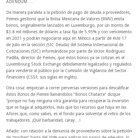
ADENDUM….
De manera paralela a la petición de pago de deuda a proveedores,
Pemex gestionó que la Bolsa Mexicana de Valores (BMV) emita
bonos, originalmente lanzados en Luxemburgo, por un monto de
$3.8 mil millones de dólares a tasa fija de 5.95% y con vencimiento
en 2031 y podrán negociarse aquí en México a partir de éste 17
de Julio en la sección (SIC Deuda) del Sistema Internacional de
Cotizaciones (SIC) informándose por parte de Victor Rodríguez
Padilla, director de Pemex, que éstos bonos ya se cotizan en el
Luxembourg Stock Exchange debidamente legalizados y regulados
para venderse al público por la Comisión de Vigilancia del Sector
Financiero (CSSF, sus siglas en inglés).
Otra cosa: empiezan a correr perversas versiones para descalificar
éstos Bonos de Pemex llamándolos “Bonos Chatarra” dizque
“porque no hay ninguna otra garantía para recuperar la inversión
que se haga al adquirirlos, más que los recursos que haya en las
Afores que, como sabes, es el fondo para solventar el retiro de los
trabajadores. ¡Qué barbaridad, caray…!
Añado: con relación a la denuncia de proveedores sobre la petición
de “moches” hasta del 30% para agilizar los pagos de adeudos, lo