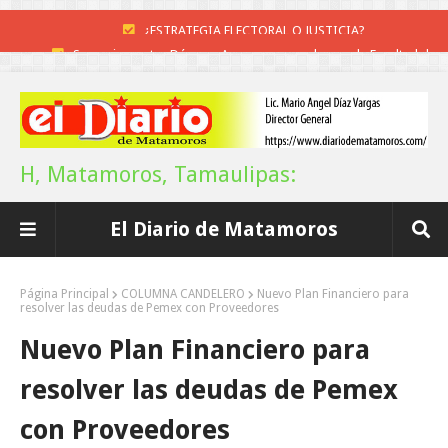
Supervisa rector Dámaso Anaya nueva sede para la Facultad de
Arquitectura de la UAT en Ciudad Victoria
Impulsa el alcalde avances en la rehabilitación del drenaje y
fortalecimiento de la JAD
H, Matamoros, Tamaulipas:
Agiliza el ITAVU procesos de escrituración para brindar certeza
El Diario de Matamoros
patrimonial a más familias de Tamaulipas
Ayuntamiento entrega apoyos del programa "Ruta Segura, Avanzando
Página Principal
COLUMNA CANDELERO
Nuevo Plan Financiero para
resolver las deudas de Pemex con Proveedores
la Educación"
Nuevo Plan Financiero para
Reconoce Américo labor de la Guardia Nacional en Tamaulipas; atesti
resolver las deudas de Pemex
llegada del nuevo coordinador estatal
con Proveedores