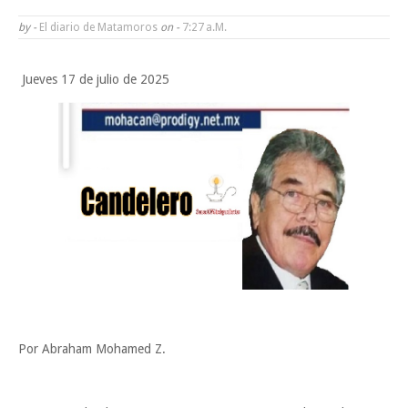
Brindará Familia UAT un moderno espacio con sentido humano en l
by -
El diario de Matamoros
on -
7:27 A.m.
nueva sede del COMASS
Jueves 17 de julio de 2025
A Tamaulipas…le llueve sobre mojado
Instala Sector Salud Comité Estatal de Calidad en Salud para garantiza
trato digno y humanitario a los pacientes
Inicia el ayuntamiento pavimentación de la calle Miguel Alemán en l
colonia Carlos Salinas de Gortari
¿ESTRATEGIA ELECTORAL O JUSTICIA?
Lunes, 10 Agosto
Por Abraham Mohamed Z.