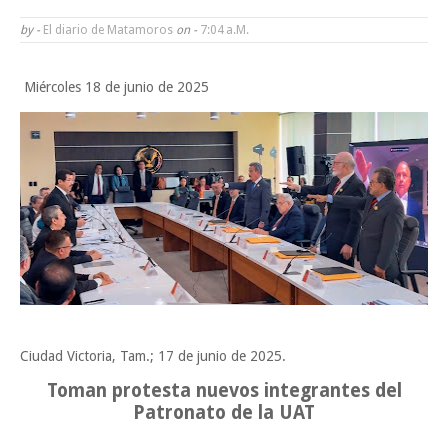
Alberto Carrera Torres
by -
El diario de Matamoros
on -
7:04 A.m.
Prepara la UAT el arranque del ciclo escolar Otoño 2026
A Tamaulipas…le llueve sobre mojado
Miércoles 18 de junio de 2025
Instala Sector Salud Comité Estatal de Calidad en Salud para garantiza
trato digno y humanitario a los pacientes
Viernes, 7 Agosto
Ciudad Victoria, Tam.; 17 de junio de 2025.
Toman protesta nuevos integrantes del
Patronato de la UAT