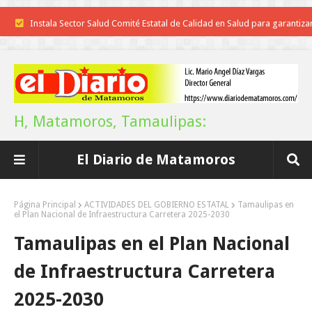
Instala Sector Salud Comité Estatal de Calidad en Salud para garantiza
trato digno y humanitario a los pacientes
Inicia el ayuntamiento pavimentación de la calle Miguel Alemán en l
colonia Carlos Salinas de Gortari
H, Matamoros, Tamaulipas:
La UAT, Gobierno del Estado y ganaderos consolidan proyecto “Car
El Diario de Matamoros
Tam”
Martes en Tu Colonia Renovado acerca servicios y atención directa a l
Página Principal
ACTIVIDADES DEL GOBIERNO ESTATAL
Tamaulipas en
el Plan Nacional de Infraestructura Carretera 2025-2030
familias de Matamoros
Tamaulipas en el Plan Nacional
La ONU publica Segundo Informe Subnacional de Tamaulipas
de Infraestructura Carretera
Disney reconoce a nivel mundial talento de estudiante de la UAT
2025-2030