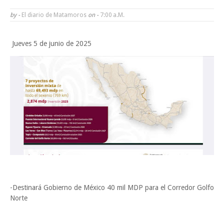
Funcionarios, periodistas y empresarios
by -
El diario de Matamoros
on -
7:00 A.m.
Inicia el ayuntamiento pavimentación de la calle Ingenieros en la colo
Jueves 5 de junio de 2025
Alberto Carrera Torres
Prepara la UAT el arranque del ciclo escolar Otoño 2026
A Tamaulipas…le llueve sobre mojado
Sabado, 8 Agosto
-Destinará Gobierno de México 40 mil MDP para el Corredor Golfo
Norte