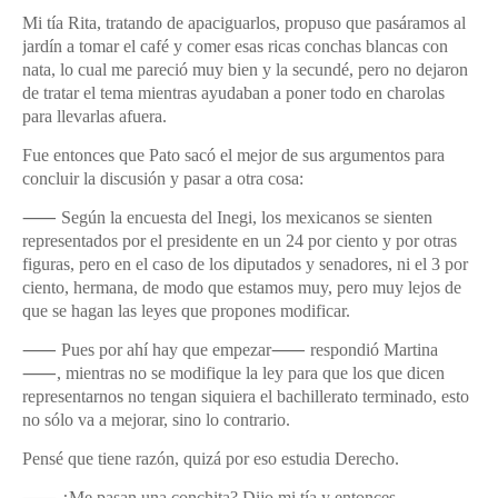
Mi tía Rita, tratando de apaciguarlos, propuso que pasáramos al
jardín a tomar el café y comer esas ricas conchas blancas con
nata, lo cual me pareció muy bien y la secundé, pero no dejaron
de tratar el tema mientras ayudaban a poner todo en charolas
para llevarlas afuera.
Fue entonces que Pato sacó el mejor de sus argumentos para
concluir la discusión y pasar a otra cosa:
⸺ Según la encuesta del Inegi, los mexicanos se sienten
representados por el presidente en un 24 por ciento y por otras
figuras, pero en el caso de los diputados y senadores, ni el 3 por
ciento, hermana, de modo que estamos muy, pero muy lejos de
que se hagan las leyes que propones modificar.
⸺ Pues por ahí hay que empezar⸺ respondió Martina
⸺, mientras no se modifique la ley para que los que dicen
representarnos no tengan siquiera el bachillerato terminado, esto
no sólo va a mejorar, sino lo contrario.
Pensé que tiene razón, quizá por eso estudia Derecho.
⸺ ¿Me pasan una conchita? Dijo mi tía y entonces