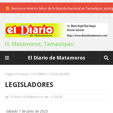
Reconoce Américo labor de la Guardia Nacional en Tamaulipas; atesti
llegada del nuevo coordinador estatal
Brindará Familia UAT un moderno espacio con sentido humano en l
nueva sede del COMASS
H, Matamoros, Tamaulipas:
A Tamaulipas…le llueve sobre mojado
El Diario de Matamoros
Instala Sector Salud Comité Estatal de Calidad en Salud para garantiza
trato digno y humanitario a los pacientes
Página Principal
COLUMNAS
LEGISLADORES
Inicia el ayuntamiento pavimentación de la calle Miguel Alemán en l
LEGISLADORES
colonia Carlos Salinas de Gortari
by -
El diario de Matamoros
on -
2:24 P.m.
La UAT, Gobierno del Estado y ganaderos consolidan proyecto “Car
Sábado 7 de junio de 2025