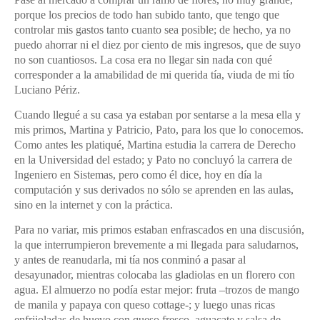
porque los precios de todo han subido tanto, que tengo que
controlar mis gastos tanto cuanto sea posible; de hecho, ya no
puedo ahorrar ni el diez por ciento de mis ingresos, que de suyo
no son cuantiosos. La cosa era no llegar sin nada con qué
corresponder a la amabilidad de mi querida tía, viuda de mi tío
Luciano Périz.
Cuando llegué a su casa ya estaban por sentarse a la mesa ella y
mis primos, Martina y Patricio, Pato, para los que lo conocemos.
Como antes les platiqué, Martina estudia la carrera de Derecho
en la Universidad del estado; y Pato no concluyó la carrera de
Ingeniero en Sistemas, pero como él dice, hoy en día la
computación y sus derivados no sólo se aprenden en las aulas,
sino en la internet y con la práctica.
Para no variar, mis primos estaban enfrascados en una discusión,
la que interrumpieron brevemente a mi llegada para saludarnos,
y antes de reanudarla, mi tía nos conminó a pasar al
desayunador, mientras colocaba las gladiolas en un florero con
agua. El almuerzo no podía estar mejor: fruta –trozos de mango
de manila y papaya con queso cottage-; y luego unas ricas
enfrijoladas de huevo con queso fresco, aguacate y salsa de