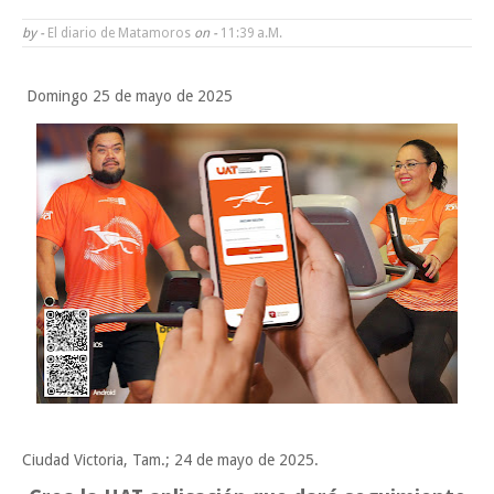
Funcionarios, periodistas y empresarios
by -
El diario de Matamoros
on -
11:39 A.m.
Inicia el ayuntamiento pavimentación de la calle Ingenieros en la colo
Domingo 25 de mayo de 2025
Alberto Carrera Torres
Prepara la UAT el arranque del ciclo escolar Otoño 2026
A Tamaulipas…le llueve sobre mojado
Sabado, 8 Agosto
Ciudad Victoria, Tam.; 24 de mayo de 2025.