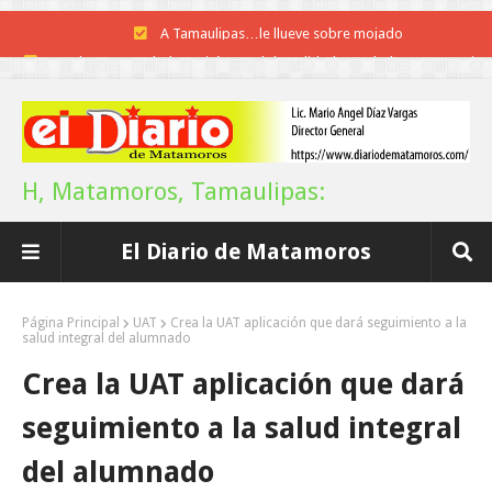
Instala Sector Salud Comité Estatal de Calidad en Salud para garantiza
trato digno y humanitario a los pacientes
Inicia el ayuntamiento pavimentación de la calle Miguel Alemán en l
colonia Carlos Salinas de Gortari
H, Matamoros, Tamaulipas:
La UAT, Gobierno del Estado y ganaderos consolidan proyecto “Car
El Diario de Matamoros
Tam”
Martes en Tu Colonia Renovado acerca servicios y atención directa a l
Página Principal
UAT
Crea la UAT aplicación que dará seguimiento a la
salud integral del alumnado
familias de Matamoros
Crea la UAT aplicación que dará
La ONU publica Segundo Informe Subnacional de Tamaulipas
seguimiento a la salud integral
Disney reconoce a nivel mundial talento de estudiante de la UAT
del alumnado