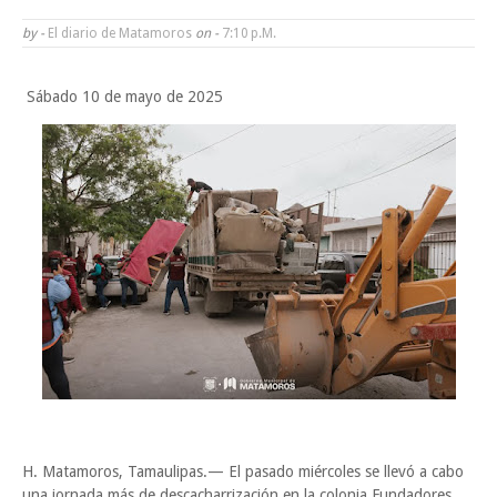
Funcionarios, periodistas y empresarios
by -
El diario de Matamoros
on -
7:10 P.m.
Inicia el ayuntamiento pavimentación de la calle Ingenieros en la colo
Sábado 10 de mayo de 2025
Alberto Carrera Torres
Prepara la UAT el arranque del ciclo escolar Otoño 2026
A Tamaulipas…le llueve sobre mojado
Viernes, 7 Agosto
H. Matamoros, Tamaulipas.— El pasado miércoles se llevó a cabo
una jornada más de descacharrización en la colonia Fundadores,