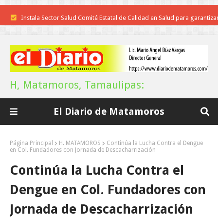
Instala Sector Salud Comité Estatal de Calidad en Salud para garantiza
trato digno y humanitario a los pacientes
Inicia el ayuntamiento pavimentación de la calle Miguel Alemán en l
colonia Carlos Salinas de Gortari
H, Matamoros, Tamaulipas:
La UAT, Gobierno del Estado y ganaderos consolidan proyecto “Car
El Diario de Matamoros
Tam”
Martes en Tu Colonia Renovado acerca servicios y atención directa a l
Página Principal
H. MATAMOROS
Continúa la Lucha Contra el Dengue
en Col. Fundadores con Jornada de Descacharrización
familias de Matamoros
Continúa la Lucha Contra el
La ONU publica Segundo Informe Subnacional de Tamaulipas
Dengue en Col. Fundadores con
Disney reconoce a nivel mundial talento de estudiante de la UAT
Jornada de Descacharrización