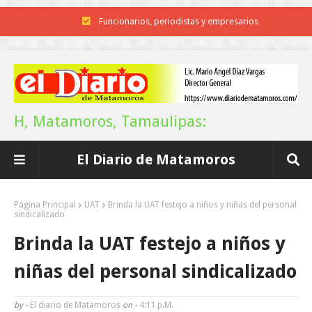
Inicia el ayuntamiento pavimentación de la calle Ingenieros en la colo
Alberto Carrera Torres
Prepara la UAT el arranque del ciclo escolar Otoño 2026
Anuncia Gobierno de Tamaulipas estímulos fiscales para apoyar la
H, Matamoros, Tamaulipas:
economía de las familias
El Diario de Matamoros
Definirá la Presidenta el futuro de México el 1 de Septiembre.
Continúa con éxito la Expo Militar
Página Principal
UAT
Brinda la UAT festejo a niños y niñas del personal
sindicalizado
Impulsa UAT prácticas de economía circular para el desarrollo sosteni
Brinda la UAT festejo a niños y
Promueve Tamaulipas su riqueza artesanal y turística en la Ciudad d
niñas del personal sindicalizado
México
by -
El diario de Matamoros
on -
4:11 P.m.