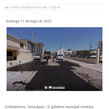
Tam”
by -
El diario de Matamoros
on -
7:16 P.m.
Martes en Tu Colonia Renovado acerca servicios y atención directa a l
Domingo 11 de mayo de 2025
familias de Matamoros
La ONU publica Segundo Informe Subnacional de Tamaulipas
Disney reconoce a nivel mundial talento de estudiante de la UAT
Ayuntamiento entrega apoyos del programa "Ruta Segura, Avanzando
Sabado, 8 Agosto
la Educación"
H.Matamoros, Tamaulipas.– El gobierno municipal continúa