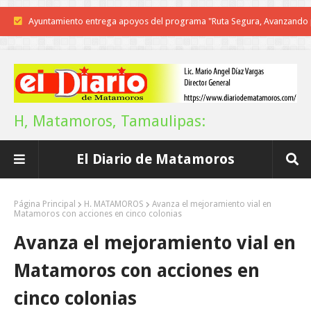
Reconoce Américo labor de la Guardia Nacional en Tamaulipas; atesti
llegada del nuevo coordinador estatal
Brindará Familia UAT un moderno espacio con sentido humano en l
nueva sede del COMASS
H, Matamoros, Tamaulipas:
A Tamaulipas…le llueve sobre mojado
El Diario de Matamoros
Instala Sector Salud Comité Estatal de Calidad en Salud para garantiza
trato digno y humanitario a los pacientes
Página Principal
H. MATAMOROS
Avanza el mejoramiento vial en
Matamoros con acciones en cinco colonias
Inicia el ayuntamiento pavimentación de la calle Miguel Alemán en l
Avanza el mejoramiento vial en
colonia Carlos Salinas de Gortari
Matamoros con acciones en
La UAT, Gobierno del Estado y ganaderos consolidan proyecto “Car
cinco colonias