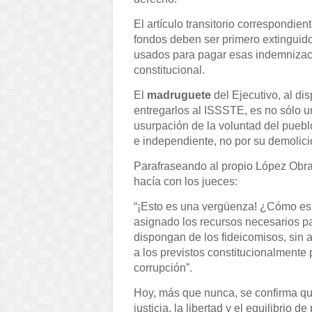
El artículo transitorio correspondient
fondos deben ser primero extinguidos
usados para pagar esas indemnizacio
constitucional.
El
madruguete
del Ejecutivo, al d
entregarlos al ISSSTE, es no sólo u
usurpación de la voluntad del pueblo
e independiente, no por su demolició
Parafraseando al propio López Obrad
hacía con los jueces:
“¡Esto es una vergüenza! ¿Cómo es 
asignado los recursos necesarios p
dispongan de los fideicomisos, sin a
a los previstos constitucionalmente 
corrupción”.
Hoy, más que nunca, se confirma que
justicia, la libertad y el equilibrio d