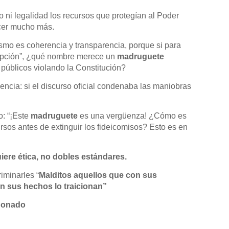
 ni legalidad los recursos que protegían al Poder
cer mucho más.
ismo es coherencia y transparencia, porque si para
rupción”, ¿qué nombre merece un
madruguete
públicos violando la Constitución?
cia: si el discurso oficial condenaba las maniobras
o: “¡Este
madruguete
es una vergüenza! ¿Cómo es
sos antes de extinguir los fideicomisos? Esto es en
ere ética, no dobles estándares.
iminarles “
Malditos aquellos que con sus
n sus hechos lo traicionan”
donado