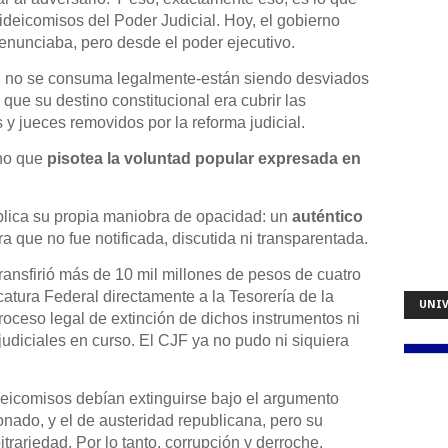
fideicomisos del Poder Judicial. Hoy, el gobierno
denunciaba, pero desde el poder ejecutivo.
ún no se consuma legalmente-están siendo desviados
que su destino constitucional era cubrir las
y jueces removidos por la reforma judicial.
ino que
pisotea la voluntad popular expresada en
aplica su propia maniobra de opacidad: un
auténtico
 que no fue notificada, discutida ni transparentada.
ansfirió más de 10 mil millones de pesos de cuatro
atura Federal directamente a la Tesorería de la
UNIV
roceso legal de extinción de dichos instrumentos ni
judiciales en curso. El CJF ya no pudo ni siquiera
deicomisos debían extinguirse bajo el argumento
nado, y el de austeridad republicana, pero su
trariedad. Por lo tanto, corrupción y derroche.