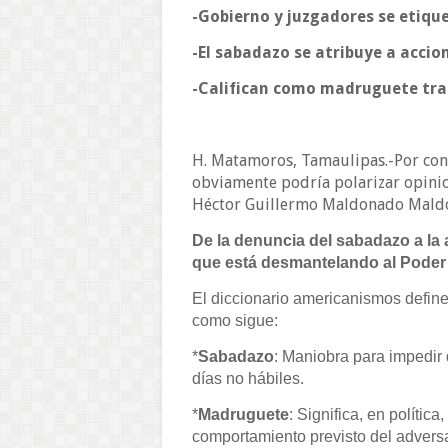
-Gobierno y juzgadores se etiq
-El sabadazo se atribuye a accio
-Califican como madruguete tras
H. Matamoros, Tamaulipas.-Por cons
obviamente podría polarizar opinio
Héctor Guillermo Maldonado Mald
De la denuncia del sabadazo a la 
que está desmantelando al Poder 
El diccionario americanismos defin
como sigue:
*
Sabadazo
: Maniobra para impedir
días no hábiles.
*
Madruguete
: Significa, en políti
comportamiento previsto del adversa