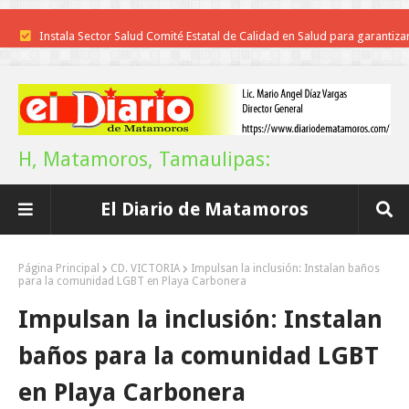
Instala Sector Salud Comité Estatal de Calidad en Salud para garantiza
trato digno y humanitario a los pacientes
Inicia el ayuntamiento pavimentación de la calle Miguel Alemán en l
colonia Carlos Salinas de Gortari
H, Matamoros, Tamaulipas:
La UAT, Gobierno del Estado y ganaderos consolidan proyecto “Car
El Diario de Matamoros
Tam”
Martes en Tu Colonia Renovado acerca servicios y atención directa a l
Página Principal
CD. VICTORIA
Impulsan la inclusión: Instalan baños
para la comunidad LGBT en Playa Carbonera
familias de Matamoros
Impulsan la inclusión: Instalan
La ONU publica Segundo Informe Subnacional de Tamaulipas
baños para la comunidad LGBT
Disney reconoce a nivel mundial talento de estudiante de la UAT
en Playa Carbonera