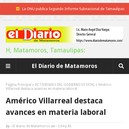
La ONU publica Segundo Informe Subnacional de Tamaulipas
Disney reconoce a nivel mundial talento de estudiante de la UAT
Funcionarios, periodistas y empresarios
Inicia el ayuntamiento pavimentación de la calle Ingenieros en la colo
H, Matamoros, Tamaulipas:
Alberto Carrera Torres
El Diario de Matamoros
Prepara la UAT el arranque del ciclo escolar Otoño 2026
Anuncia Gobierno de Tamaulipas estímulos fiscales para apoyar la
Página Principal
ACTIVIDADES DEL GOBIERNO ESTATAL
Américo
Villarreal destaca avances en materia laboral
economía de las familias
Américo Villarreal destaca
Definirá la Presidenta el futuro de México el 1 de Septiembre.
avances en materia laboral
Continúa con éxito la Expo Militar
by -
El diario de Matamoros
on -
2:04 P.m.