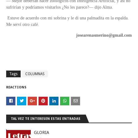
— Mejor deberían hacer zoológicos con Inteligencia Artificial, y así no
sufrirían y podríamos visitarlos ¿No les parece?— dijo Alma.
Estuve de acuerdo con mi sobrina y le di una palmadita en la espalda.
Me serví otro café.
josearenasmerino@gmail.com
Tags
COLUMNAS
REACTIONS
TAL VEZ TE INTERESEN ESTAS ENTRADAS
GLORIA