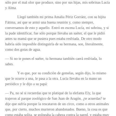
sólo por el mal olor que produce, sino por sus hijas, mis sobrinas Lucía
y Alma.
Llegó también mi prima Amalia Périz Gorráez, con su hijita
Fátima, así que se armó una buena reunión y, como siempre,
conversamos de esto y aquello. Entró en escena Lucía, mi sobrina, y si
la pude identificar, fue sólo porque llevaba un suéter, el que le pidió
antes su mamá que se pusiera pues estaba resfriada. De otro modo
habría sido imposible distinguirla de su hermana, son, literalmente,
como dos gotas de agua.
— Si no te pones el suéter, tu hermana también caerá resfriada, lo
sabes.
Y es que, por su condición de gemelas, según dijo, lo mismo
que le ocurre a una, le pasa a la otra. Lucía llevaba en la mano un
periódico y le dijo a su papá:
— Pa, no sé si recuerdas que te platiqué de la elefanta Ely, la que
trajeron al parque zoológico de San Juan de Aragón, ¿te acuerdas? te
dije que sufría porque la rescataron de un circo, como a otros animales
que, por cierto, muchos murieron abandonados. Bueno, la cosa es que
como estaba solita, se golpeaba la cabeza contra la pared, y estaba muy