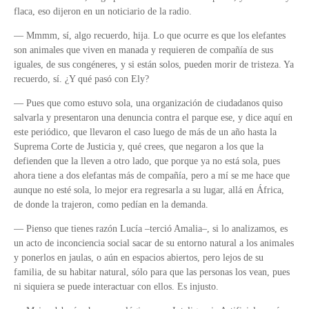
flaca, eso dijeron en un noticiario de la radio.
— Mmmm, sí, algo recuerdo, hija. Lo que ocurre es que los elefantes
son animales que viven en manada y requieren de compañía de sus
iguales, de sus congéneres, y si están solos, pueden morir de tristeza. Ya
recuerdo, sí. ¿Y qué pasó con Ely?
— Pues que como estuvo sola, una organización de ciudadanos quiso
salvarla y presentaron una denuncia contra el parque ese, y dice aquí en
este periódico, que llevaron el caso luego de más de un año hasta la
Suprema Corte de Justicia y, qué crees, que negaron a los que la
defienden que la lleven a otro lado, que porque ya no está sola, pues
ahora tiene a dos elefantas más de compañía, pero a mí se me hace que
aunque no esté sola, lo mejor era regresarla a su lugar, allá en África,
de donde la trajeron, como pedían en la demanda.
— Pienso que tienes razón Lucía –terció Amalia–, si lo analizamos, es
un acto de inconciencia social sacar de su entorno natural a los animales
y ponerlos en jaulas, o aún en espacios abiertos, pero lejos de su
familia, de su habitar natural, sólo para que las personas los vean, pues
ni siquiera se puede interactuar con ellos. Es injusto.