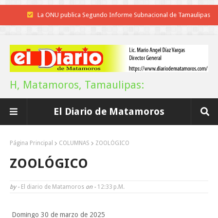
La ONU publica Segundo Informe Subnacional de Tamaulipas
Disney reconoce a nivel mundial talento de estudiante de la UAT
Funcionarios, periodistas y empresarios
Inicia el ayuntamiento pavimentación de la calle Ingenieros en la colo
H, Matamoros, Tamaulipas:
Alberto Carrera Torres
El Diario de Matamoros
Prepara la UAT el arranque del ciclo escolar Otoño 2026
Anuncia Gobierno de Tamaulipas estímulos fiscales para apoyar la
Página Principal
COLUMNAS
ZOOLÓGICO
economía de las familias
ZOOLÓGICO
Definirá la Presidenta el futuro de México el 1 de Septiembre.
by -
El diario de Matamoros
on -
12:33 P.m.
Continúa con éxito la Expo Militar
Domingo 30 de marzo de 2025