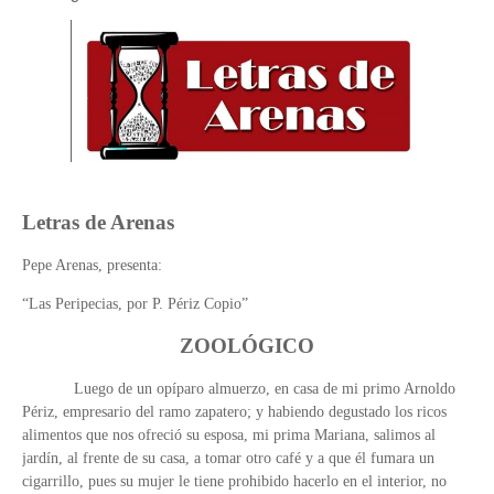
Impulsa UAT prácticas de economía circular para el desarrollo sosteni
Martes en Tu Colonia Renovado acerca servicios y atención directa a l
familias de Matamoros
Jueves, 6 Agosto
Letras de Arenas
Pepe Arenas, presenta:
“Las Peripecias, por P. Périz Copio”
ZOOLÓGICO
Luego de un opíparo almuerzo, en casa de mi primo Arnoldo
Périz, empresario del ramo zapatero; y habiendo degustado los ricos
alimentos que nos ofreció su esposa, mi prima Mariana, salimos al
jardín, al frente de su casa, a tomar otro café y a que él fumara un
cigarrillo, pues su mujer le tiene prohibido hacerlo en el interior, no